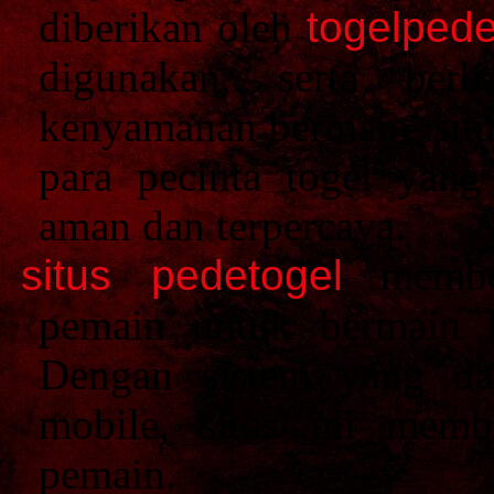
diberikan oleh
togelpede
digunakan, serta ber
kenyamanan bermain, situ
para pecinta togel yan
aman dan terpercaya.
situs pedetogel
member
pemain untuk bermain 
Dengan sistem yang dap
mobile, situs ini mem
pemain.