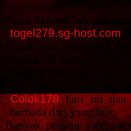
persyaratan.
Agen Mainan sah dan and
togel279.sg-host.com
te
Untuk para penggemar toge
Colok178 adalah solusi 
pasaran lengkap, tetapi
dan diskon yang mengg
Colok178
hari ini dan 
berbeda dari yang lain.
Banyak pemain yang mer