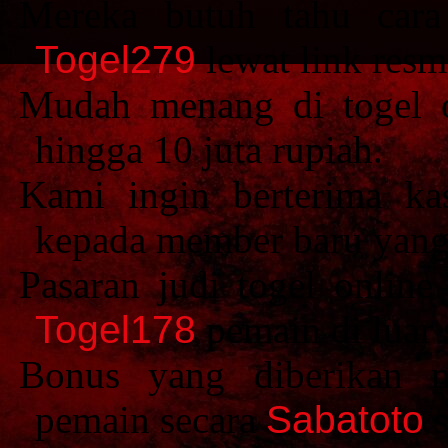
Mereka butuh tahu cara
Togel279
lewat link resm
Mudah menang di togel o
hingga 10 juta rupiah.
Kami ingin berterima k
kepada member baru yan
Pasaran judi togel online
Togel178
pemain di luar 
Bonus yang diberikan 
pemain secara
Sabatoto
s