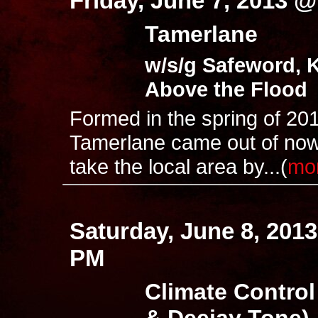
Friday, June 7, 2013 
Tamerlane
w/s/g Safeword, K
Above the Flood
Formed in the spring of 201
Tamerlane came out of now
take the local area by...(
mo
Saturday, June 8, 201
PM
Climate Control
& Deejay Tone)