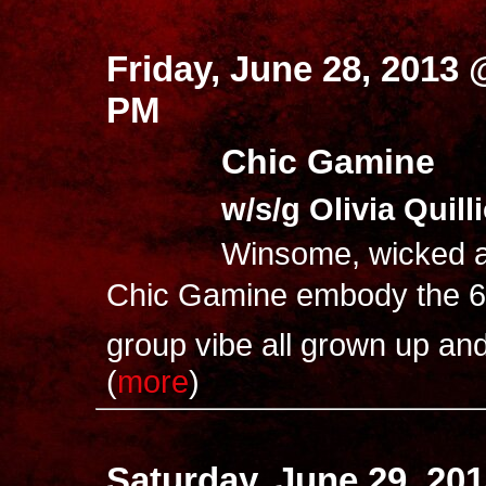
Friday, June 28, 2013 
PM
Chic Gamine
w/s/g Olivia Quill
Winsome, wicked a
Chic Gamine embody the 60
group vibe all grown up and l
(
more
)
Saturday, June 29, 20