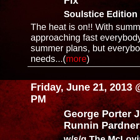
Fix
Soulstice Edition
The heat is on!! With summ
approaching fast everybod
summer plans, but everybod
needs...(
more
)
Friday, June 21, 2013 
PM
George Porter J
Runnin Pardner
w/s/g The McLov