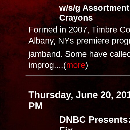
w/s/g Assortment
Crayons
Formed in 2007, Timbre Co
Albany, NYs premiere prog
jamband. Some have called
improg....(
more
)
Thursday, June 20, 20
PM
DNBC Presents