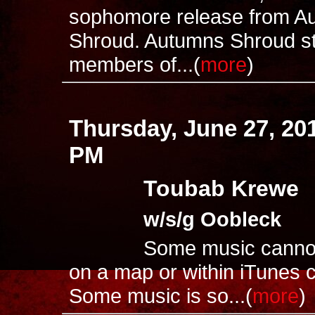
sophomore release from A
Shroud. Autumns Shroud st
members of...(
more
)
Thursday, June 27, 20
PM
Toubab Krewe
w/s/g Oobleck
Some music canno
on a map or within iTunes c
Some music is so...(
more
)