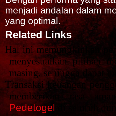
menjadi andalan dalam m
yang optimal.
Related Links
Hal ini memungkinkan p
menyesuaikan pilihan m
masing, sehingga dapat m
Transaksi keuangan penggu
memberikan rasa ama
Pedetogel
di seluruh dun