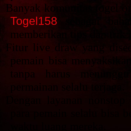
Banyak komunitas togel on
Togel158
sebagai bahan
memberikan tips dan trik
Fitur live draw yang dis
pemain bisa menyaksikan
tanpa harus menunggu 
permainan selalu terjaga.
Dengan layanan nonstop
para pemain selalu bisa 
waktu luang mereka.