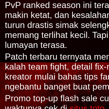
PvP ranked season ini ter
makin ketat, dan kesalahan
turun drastis simak selen
memang terlihat kecil. Tapi 
lumayan terasa.
Patch terbaru ternyata mem
kalah team fight, detail fix
kreator mulai bahas tips fa
ngebantu banget buat pem
Promo top-up flash sale c
waktunya cek di
situs toto
.