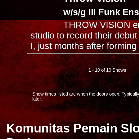
w/s/g Ill Funk En
THROW VISION en
studio to record their debut
I, just months after forming i
1 - 10 of 10 Shows
Show times listed are when the doors open. Typically
later.
Komunitas Pemain Slo