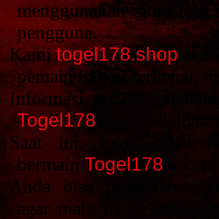
menggunakan situs toto 
pengguna.
Kami
togel178.shop
akan
pemain basket terkenal, d
Informasi tersebut tentan
Togel178
dan no keluara
Saat ini, togel telah 
bermain
Togel178
secara 
Anda bisa pilih taruhan
agar main lebih lama da