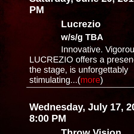
PM
Lucrezio
w/s/g TBA
Innovative. Vigorou
LUCREZIO offers a presenc
the stage, is unforgettably
stimulating...(
more
)
Wednesday, July 17, 
8:00 PM
Throw Vision