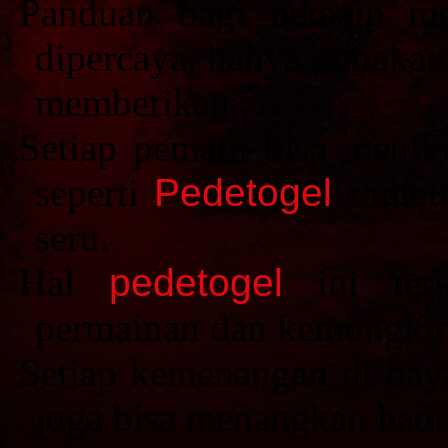
Panduan bagi pemain me
dipercaya, hanya gunaka
memberikan.
Setiap pemain bisa menik
seperti
Pedetogel
roulett
seru.
Hal
pedetogel
ini terj
permainan dan kemungkinan
Setiap kemenangan di ba
juga bisa menangkan hadi