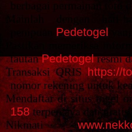
berbagai permainan toto d
Mainlah dengan hati-h
penipuan
Pedetogel
yang
Pastikan memeriksa inform
tautan
Pedetogel
resmi d
Transaksi QRIS
https://t
nomor rekening untuk kea
Mendaftar di situs togel
158
terpercaya dan gratis.
Nikmati
www.nekko