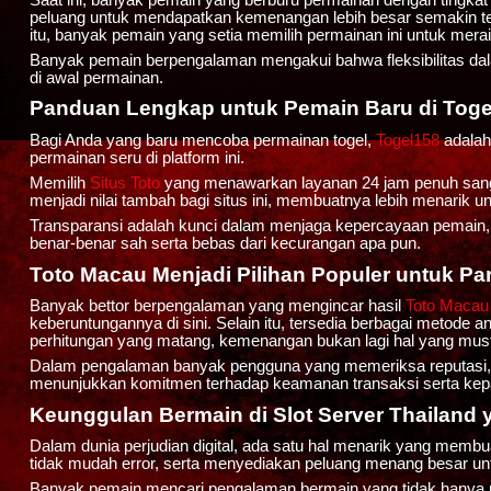
peluang untuk mendapatkan kemenangan lebih besar semakin te
itu, banyak pemain yang setia memilih permainan ini untuk me
Banyak pemain berpengalaman mengakui bahwa fleksibilitas d
di awal permainan.
Panduan Lengkap untuk Pemain Baru di Toge
Bagi Anda yang baru mencoba permainan togel,
Togel158
adalah
permainan seru di platform ini.
Memilih
Situs Toto
yang menawarkan layanan 24 jam penuh sanga
menjadi nilai tambah bagi situs ini, membuatnya lebih menarik un
Transparansi adalah kunci dalam menjaga kepercayaan pemain,
benar-benar sah serta bebas dari kecurangan apa pun.
Toto Macau Menjadi Pilihan Populer untuk Pa
Banyak bettor berpengalaman yang mengincar hasil
Toto Macau
keberuntungannya di sini. Selain itu, tersedia berbagai meto
perhitungan yang matang, kemenangan bukan lagi hal yang must
Dalam pengalaman banyak pengguna yang memeriksa reputasi, ope
menunjukkan komitmen terhadap keamanan transaksi serta kepa
Keunggulan Bermain di Slot Server Thailand 
Dalam dunia perjudian digital, ada satu hal menarik yang memb
tidak mudah error, serta menyediakan peluang menang besar untu
Banyak pemain mencari pengalaman bermain yang tidak hanya m