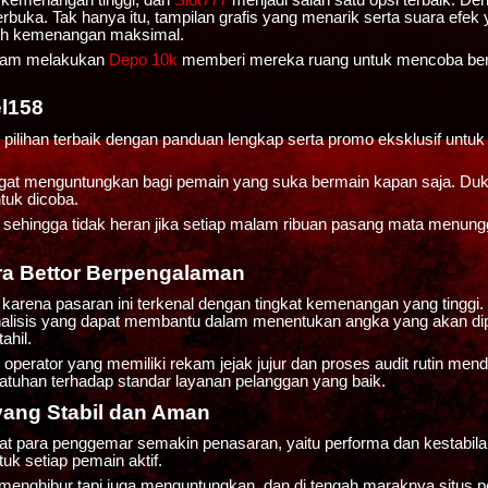
rbuka. Tak hanya itu, tampilan grafis yang menarik serta suara e
raih kemenangan maksimal.
alam melakukan
Depo 10k
memberi mereka ruang untuk mencoba berb
l158
 pilihan terbaik dengan panduan lengkap serta promo eksklusif untu
t menguntungkan bagi pemain yang suka bermain kapan saja. Dukun
tuk dicoba.
 sehingga tidak heran jika setiap malam ribuan pasang mata menun
ra Bettor Berpengalaman
karena pasaran ini terkenal dengan tingkat kemenangan yang tinggi.
de analisis yang dapat membantu dalam menentukan angka yang akan 
ahil.
rator yang memiliki rekam jejak jujur dan proses audit rutin mend
tuhan terhadap standar layanan pelanggan yang baik.
yang Stabil dan Aman
uat para penggemar semakin penasaran, yaitu performa dan kestabila
k setiap pemain aktif.
enghibur tapi juga menguntungkan, dan di tengah maraknya situs p