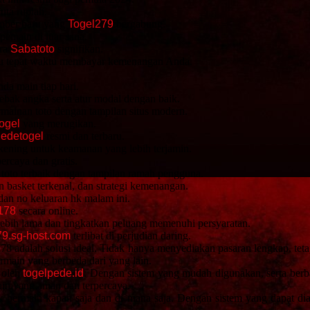
uta rupiah.
mber baru yang
Togel279
bergabung.
pemain di luar sana.
ara
Sabatoto
signifikan.
lu tepat waktu membayar kemenangan Anda.
a main tiap hari.
ebak angka serta atur modal dengan baik.
mainan toto dengan tampilan situs modern.
ogel
yang merugikan.
edetogel
resmi dan terbaru.
kening untuk keamanan yang lebih terjamin.
ercaya dan gratis.
oto terbaik dengan tampilan ramah pengguna.
basket terkenal, dan strategi kemenangan.
an no keluaran hk malam ini.
178
secara online.
ebih lama dan tingkatkan peluang memenuhi persyaratan.
79.sg-host.com
terlibat di perjudian daring.
78 adalah solusi ideal. Tidak hanya menyediakan pasaran lengkap, te
ermain yang berbeda dari yang lain.
 oleh
togelpede.id
. Dengan sistem yang mudah digunakan, serta berb
ain yang aman dan terpercaya.
ermain kapan saja dan di mana saja. Dengan sistem yang dapat diak