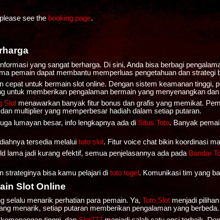
 please see the
booking page
.
rharga
formasi yang sangat berharga. Di sini, Anda bisa berbagi pengalam
ama pemain dapat membantu memperluas pengetahuan dan strategi 
pat untuk bermain slot online. Dengan sistem keamanan tinggi, pem
ncang untuk memberikan pengalaman bermain yang menyenangkan da
 Slot
menawarkan banyak fitur bonus dan grafis yang memikat. Pe
dan multiplier yang memperbesar hadiah dalam setiap putaran.
uga lumayan besar, info lengkapnya ada di
Situs Toto
. Banyak pemai
adiahnya tersedia melalui
toto slot
. Fitur voice chat bikin koordinasi 
uild lama jadi kurang efektif, semua penjelasannya ada pada
Bandar To
strateginya bisa kamu pelajari di
toto togel
. Komunikasi tim yang bai
in Slot Online
ng selalu menarik perhatian para pemain. Ya,
Toto Slot
menjadi piliha
ang menarik, setiap putaran memberikan pengalaman yang berbeda.
t kemenangan tinggi, dan
Slot777
menjadi salah satu opsi terbaik. De