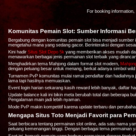
For booking information,
Komunitas Pemain Slot: Sumber Informasi Be
Bergabung dengan komunitas pemain slot bisa menjadi sumber in
mengetahui mana yang sedang gacor. Berinteraksi dengan ses
Kini hadir
Situs Slot Depo 5k
yang memberikan akses mudah dan ce
menawarkan berbagai jenis permainan slot terbaik yang dira
Menghadirkan tema Mahjong dalam format slot modern,
Mahjong
dengan peluang besar untuk menang, berkat adanya simbol wild 
Turnamen PvP komunitas mulai ramai pendaftar dan hadiahnya j
lama tapi hasilnya memuaskan.
Event login harian sekarang kasih reward lebih banyak, daftar h
Update balance kali ini bikin meta berubah total dan beberapa b
Pengalaman main jadi lebih nyaman.
Mode PvP makin kompetitif karena update terbaru dan perubahan 
Mengapa Situs Toto Menjadi Favorit para Pema
Saat berbicara tentang permainan slot online, ada satu nama ya
peluang kemenangan tinggi. Dengan berbagai tema permainan y
Saat ini, banyak pemain yang berburu permainan dengan tingka