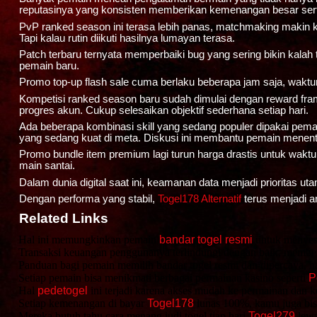
reputasinya yang konsisten memberikan kemenangan besar sert
PvP ranked season ini terasa lebih panas, matchmaking makin ke
Tapi kalau rutin diikuti hasilnya lumayan terasa.
Patch terbaru ternyata memperbaiki bug yang sering bikin kalah te
pemain baru.
Promo top-up flash sale cuma berlaku beberapa jam saja, waktu
Kompetisi ranked season baru sudah dimulai dengan reward fram
progres akun. Cukup selesaikan objektif sederhana setiap hari.
Ada beberapa kombinasi skill yang sedang populer dipakai pemain
yang sedang kuat di meta. Diskusi ini membantu pemain menentu
Promo bundle item premium lagi turun harga drastis untuk waktu
main santai.
Dalam dunia digital saat ini, keamanan data menjadi priorita
Dengan performa yang stabil,
Togel178 Alternatif
terus menjadi 
Related Links
Hal ini memungkinkan pemain
bandar togel resmi
untuk menyesu
Transaksi keuangan penggunanya terlindungi dengan baik, membe
Panduan bagi pemain memilih bandar togel resmi dan dipercaya,
Setiap pemain bisa menikmati berbagai permainan kasino seperti
P
Hal
pedetogel
ini terjadi karena akses mudah ke permainan dan k
Setiap kemenangan di bayar
Togel178
lunas 100%, kamu juga bis
Mereka butuh tahu cara menang judi togel tiap hari
Togel279
lewa