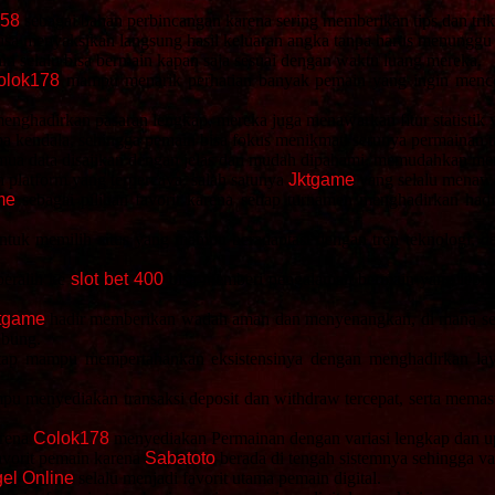
158
sebagai bahan perbincangan karena sering memberikan tips dan tri
a menyaksikan langsung hasil keluaran angka tanpa harus menunggu la
n selalu bisa bermain kapan saja sesuai dengan waktu luang mereka.
olok178
mampu menarik perhatian banyak pemain yang ingin mencob
enghadirkan pasaran lengkap, mereka juga menawarkan fitur statistik
anpa kendala, sehingga pemain bisa fokus menikmati serunya permainan 
ua data disajikan dengan jelas dan mudah dipahami, memudahkan mere
h platform yang terpercaya, salah satunya
Jktgame
yang selalu menaw
me
sebagai pilihan favorit karena setiap turnamen menghadirkan hadi
tuk memilih situs yang mampu beradaptasi dengan tren teknologi, dan
beralih ke
slot bet 400
bisa memberi pengalaman bermain yang lebih m
tgame
hadir memberikan wadah aman dan menyenangkan, di mana setiap
abung.
tap mampu mempertahankan eksistensinya dengan menghadirkan layan
u menyediakan transaksi deposit dan withdraw tercepat, serta memas
arena
Colok178
menyediakan Permainan dengan variasi lengkap dan u
favorit pemain karena
Sabatoto
berada di tengah sistemnya sehingga var
el Online
selalu menjadi favorit utama pemain digital.