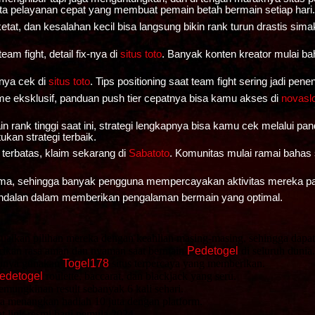
a pelayanan cepat yang membuat pemain betah bermain setiap hari.
tat, dan kesalahan kecil bisa langsung bikin rank turun drastis sim
am fight, detail fix-nya di
situs toto
. Banyak konten kreator mulai bah
nya cek di
situs toto
. Tips positioning saat team fight sering jadi p
e eksklusif, panduan push tier cepatnya bisa kamu akses di
novasl
 rank tinggi saat ini, strategi lengkapnya bisa kamu cek melalui pa
kan strategi terbaik.
 terbatas, klaim sekarang di
Sabatoto
. Komunitas mulai ramai bahas 
s utama, sehingga banyak pengguna mempercayakan aktivitas mereka 
andalan dalam memberikan pengalaman bermain yang optimal.
aikan pilihan mereka dengan keahlian masing-masing, sehingga dapa
rikan rasa aman dan nyaman saat bermain
Pedetogel
di seluruh dunia
 hanya gunakan
Togel178
situs terpercaya yang memberikan.
edetogel
roulette, baccarat, dan blackjack yang seru.
emungkinan result sebanyak 6 kali sehari.
a menangkan hadiah 10 juta dengan platform.
t link resmi bagi pemula 2024.