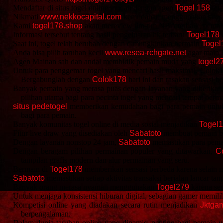
Mendaftar di situs togel online mudah dengan agen
Togel 158
terp
Nikmati
www.nekkocapital.com
kemudahan menggunakan situs t
Kami
togel178.shop
akan mereview tim-tim NBA terbaik, pemain 
Informasi tersebut tentang hasil pengeluaran hk terbaru
Togel178
d
Saat ini, togel telah berubah dengan dimungkinkan bermain
Togel
Anda bisa pilih taruhan kecil
www.resea-rchgate.net
agar main l
Agen Mainan sah dan andal membidik pemain muda yang
togel2
Untuk para penggemar togel yang mencari hasil maksimal, Colok1
Bergabunglah dengan
Colok178
hari ini dan rasakan sensasi b
Banyak pemain yang merasa puas dengan layanan yang diberikan
pilihan utama bagi para pecinta togel yang mencari tempat berm
situs pedetogel
memberikan kemudahan bagi para pemain untuk b
bagi para pemain.
Banyak komunitas togel online di media sosial menjadikan
Togel
Fitur live draw yang disediakan oleh
Sabatoto
membuat pemain bis
Dengan layanan nonstop 24 jam,
Sabatoto
memastikan para pemai
Dengan beragam pilihan permainan populer yang ditawarkan,
C
tampilan grafis modern dan alur permainan yang seru.
Bermain di
Togel178
memberikan sensasi berbeda karena selain m
Sabatoto
memastikan setiap aktivitas transaksi berjalan lancar t
Banyak orang merasa nyaman menggunakan
Togel279
karena sem
Untuk menjaga konsistensi hiburan digital, sebagian gamer memili
Kompetisi online yang diadakan secara rutin menjadikan
Jktga
berpengalaman.
Dalam dunia taruhan online yang dinamis, penting bagi pemain un