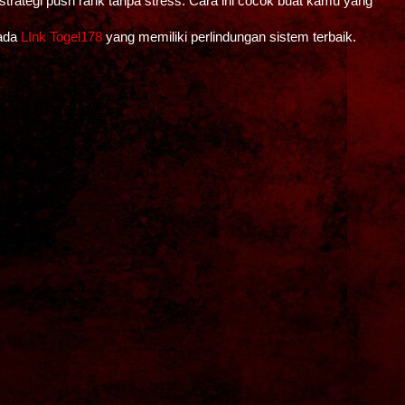
strategi push rank tanpa stress. Cara ini cocok buat kamu yang
pada
LInk Togel178
yang memiliki perlindungan sistem terbaik.
t meraih kemenangan.
.