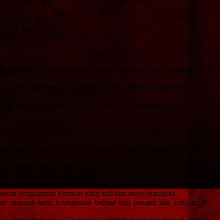
tapi juga memberikan peluang bonus dan diskon yang menggiurkan.
agai fitur yang mendukung kenyamanan bermain, situs ini menjadi
ses melalui perangkat mobile, situs ini memberikan kenyamanan
k jitu kepada membernya.
ma, sehingga transparansi permainan selalu terjaga.
a peruntungan sekaligus menikmati hiburan berkualitas dengan
 yang memudahkan analisis angka.
tanpa terganggu masalah teknis.
ka dalam menentukan strategi bermain setiap hari.
arkan pengalaman bermain yang adil dan menyenangkan.
ah menarik serta kesempatan belajar dari pemain lain yang lebih
 salah satu yang selalu menjadi contoh dalam hal inovasi adalah