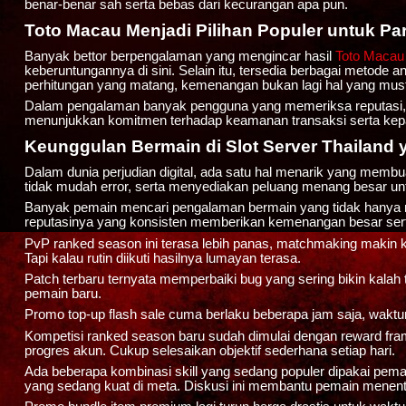
benar-benar sah serta bebas dari kecurangan apa pun.
Toto Macau Menjadi Pilihan Populer untuk Pa
Banyak bettor berpengalaman yang mengincar hasil
Toto Macau
keberuntungannya di sini. Selain itu, tersedia berbagai meto
perhitungan yang matang, kemenangan bukan lagi hal yang must
Dalam pengalaman banyak pengguna yang memeriksa reputasi, ope
menunjukkan komitmen terhadap keamanan transaksi serta kepa
Keunggulan Bermain di Slot Server Thailand 
Dalam dunia perjudian digital, ada satu hal menarik yang memb
tidak mudah error, serta menyediakan peluang menang besar untu
Banyak pemain mencari pengalaman bermain yang tidak hanya m
reputasinya yang konsisten memberikan kemenangan besar sert
PvP ranked season ini terasa lebih panas, matchmaking makin ke
Tapi kalau rutin diikuti hasilnya lumayan terasa.
Patch terbaru ternyata memperbaiki bug yang sering bikin kalah te
pemain baru.
Promo top-up flash sale cuma berlaku beberapa jam saja, waktu
Kompetisi ranked season baru sudah dimulai dengan reward fram
progres akun. Cukup selesaikan objektif sederhana setiap hari.
Ada beberapa kombinasi skill yang sedang populer dipakai pemain
yang sedang kuat di meta. Diskusi ini membantu pemain menentu