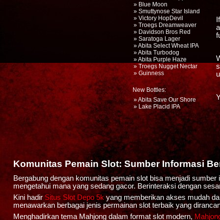
» Blue Moon
» Smuttynose Star Island
» Victory HopDevil
I
» Troegs Dreamweaver
a
» Davidson Bros Red
f
» Saratoga Lager
» Abita Select Wheat IPA
» Abita Turbodog
W
» Abita Purple Haze
s
» Troegs Nugget Nectar
» Guinness
u
New Bottles:
Y
» Abita Save Our Shore
» Lake Placid IPA
Komunitas Pemain Slot: Sumber Informasi Be
Bergabung dengan komunitas pemain slot bisa menjadi sumber in
mengetahui mana yang sedang gacor. Berinteraksi dengan ses
Kini hadir
Situs Slot Depo 5k
yang memberikan akses mudah dan ce
menawarkan berbagai jenis permainan slot terbaik yang dira
Menghadirkan tema Mahjong dalam format slot modern,
Mahjong