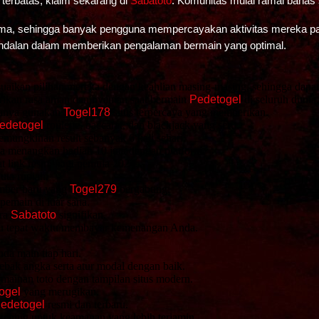
 terbatas, klaim sekarang di
Sabatoto
. Komunitas mulai ramai bahas 
s utama, sehingga banyak pengguna mempercayakan aktivitas mereka 
andalan dalam memberikan pengalaman bermain yang optimal.
aikan pilihan mereka dengan keahlian masing-masing, sehingga dapa
rikan rasa aman dan nyaman saat bermain
Pedetogel
di seluruh dunia
 hanya gunakan
Togel178
situs terpercaya yang memberikan.
edetogel
roulette, baccarat, dan blackjack yang seru.
emungkinan result sebanyak 6 kali sehari.
a menangkan hadiah 10 juta dengan platform.
t link resmi bagi pemula 2024.
uta rupiah.
mber baru yang
Togel279
bergabung.
pemain di luar sana.
ara
Sabatoto
signifikan.
lu tepat waktu membayar kemenangan Anda.
a main tiap hari.
ebak angka serta atur modal dengan baik.
mainan toto dengan tampilan situs modern.
ogel
yang merugikan.
edetogel
resmi dan terbaru.
kening untuk keamanan yang lebih terjamin.