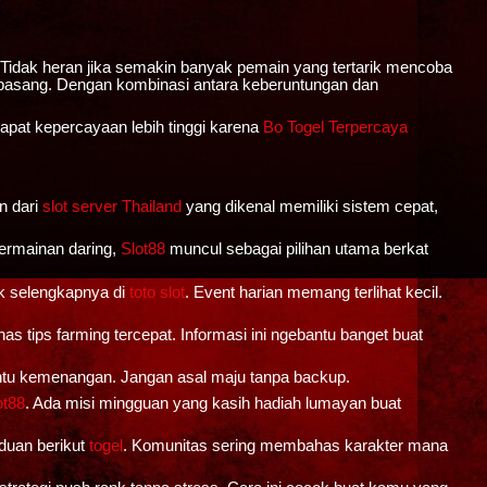
 Tidak heran jika semakin banyak pemain yang tertarik mencoba
dipasang. Dengan kombinasi antara keberuntungan dan
apat kepercayaan lebih tinggi karena
Bo Togel Terpercaya
n dari
slot server Thailand
yang dikenal memiliki sistem cepat,
ermainan daring,
Slot88
muncul sebagai pilihan utama berkat
ak selengkapnya di
toto slot
. Event harian memang terlihat kecil.
as tips farming tercepat. Informasi ini ngebantu banget buat
enentu kemenangan. Jangan asal maju tanpa backup.
ot88
. Ada misi mingguan yang kasih hadiah lumayan buat
nduan berikut
togel
. Komunitas sering membahas karakter mana