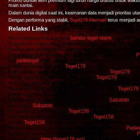
Promo bundle item premium lagi turun harga drastis untuk waktu
main santai.
Dalam dunia digital saat ini, keamanan data menjadi priorita
Dengan performa yang stabil,
Togel178 Alternatif
terus menjadi 
Related Links
Hal ini memungkinkan pemain
bandar togel resmi
untuk menyesu
Transaksi keuangan penggunanya terlindungi dengan baik, membe
Panduan bagi pemain memilih bandar togel resmi dan dipercaya,
Setiap pemain bisa menikmati berbagai permainan kasino seperti
P
Hal
pedetogel
ini terjadi karena akses mudah ke permainan dan k
Setiap kemenangan di bayar
Togel178
lunas 100%, kamu juga bis
Mereka butuh tahu cara menang judi togel tiap hari
Togel279
lewa
Mudah menang di togel online bisa dapat JP
Togel279
hingga 10 j
Kami ingin berterima kasih dengan memberikan bonus kepada me
Pasaran judi togel online ini paling diminati oleh semua
Togel178
Bonus yang diberikan meningkatkan peluang menang pemain sec
Sebagai situs toto togel Indonesia terkemuka, kami
Sabatoto
sela
Jual dengan
Sabatoto
desain unik, hadiah besar, modal kecil.
Tambahan setoran harian buat
Togel158
memperkuat semangat And
Tips untuk meningkatkan peluang menang
Togel158
Strategi men
Pemain
Togel158
mudah pasang taruhan dan nikmati berbagai per
Mainlah dengan hati-hati untuk menghindari situs penipuan
Pedet
Pastikan memeriksa informasi terbaru hasil undian melalui tautan
P
Transaksi QRIS
https://togel178.xyz/
aman, tidak perlu nomor re