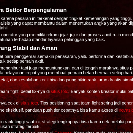
ra Bettor Berpengalaman
karena pasaran ini terkenal dengan tingkat kemenangan yang tinggi.
de analisis yang dapat membantu dalam menentukan angka yang akan 
ahil.
rator yang memiliki rekam jejak jujur dan proses audit rutin mend
tuhan terhadap standar layanan pelanggan yang baik.
yang Stabil dan Aman
uat para penggemar semakin penasaran, yaitu performa dan kestabila
k setiap pemain aktif.
enghibur tapi juga menguntungkan, dan di tengah maraknya situs p
a pelayanan cepat yang membuat pemain betah bermain setiap hari.
tat, dan kesalahan kecil bisa langsung bikin rank turun drastis sim
am fight, detail fix-nya di
situs toto
. Banyak konten kreator mulai bah
nya cek di
situs toto
. Tips positioning saat team fight sering jadi p
e eksklusif, panduan push tier cepatnya bisa kamu akses di
novasl
 rank tinggi saat ini, strategi lengkapnya bisa kamu cek melalui pa
kan strategi terbaik.