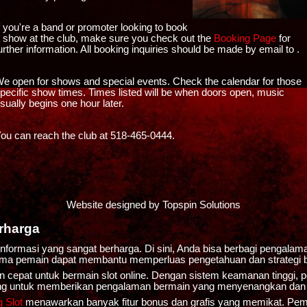
f you're a band or promoter looking to book
 show at the club, make sure you check out the
Booking Page
for
urther information. All booking inquiries should be made by email to .
e open for shows and special events. Check the calendar for those
pecific show times. Times listed will be when doors open, music
sually begins one hour later.
ou can reach the club at 518-465-0444.
Website designed by Topspin Solutions
rharga
formasi yang sangat berharga. Di sini, Anda bisa berbagi pengalam
ama pemain dapat membantu memperluas pengetahuan dan strategi 
pat untuk bermain slot online. Dengan sistem keamanan tinggi, pem
ncang untuk memberikan pengalaman bermain yang menyenangkan da
 Slot
menawarkan banyak fitur bonus dan grafis yang memikat. Pe