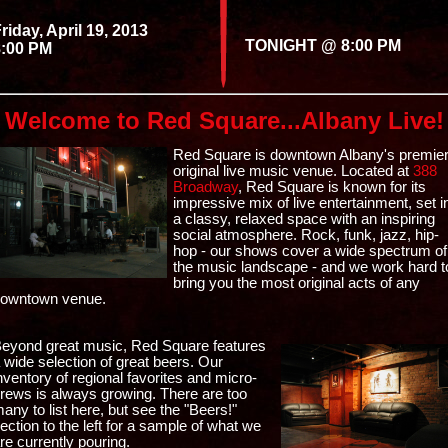
riday, April 19, 2013
TONIGHT @ 8:00 PM
8:00 PM
Welcome to Red Square...Albany Live!
Red Square is downtown Albany's premie
original live music venue. Located at
388
Broadway
, Red Square is known for its
impressive mix of live entertainment, set i
a classy, relaxed space with an inspiring
social atmosphere. Rock, funk, jazz, hip-
hop - our shows cover a wide spectrum of
the music landscape - and we work hard t
bring you the most original acts of any
owntown venue.
eyond great music, Red Square features
 wide selection of great beers. Our
nventory of regional favorites and micro-
rews is always growing. There are too
any to list here, but see the "Beers!"
ection to the left for a sample of what we
re currently pouring.