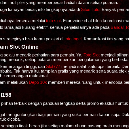
dan multiplier yang memperbesar hadiah dalam setiap putaran.
uga lumayan besar, info lengkapnya ada di
Situs Toto
. Banyak pemai
adiahnya tersedia melalui
toto slot
. Fitur voice chat bikin koordinasi 
uild lama jadi kurang efektif, semua penjelasannya ada pada
Bandar To
strateginya bisa kamu pelajari di
toto togel
. Komunikasi tim yang bai
in Slot Online
ng selalu menarik perhatian para pemain. Ya,
Toto Slot
menjadi piliha
ang menarik, setiap putaran memberikan pengalaman yang berbeda.
t kemenangan tinggi, dan
Slot777
menjadi salah satu opsi terbaik. De
rbuka. Tak hanya itu, tampilan grafis yang menarik serta suara e
raih kemenangan maksimal.
alam melakukan
Depo 10k
memberi mereka ruang untuk mencoba berb
l158
 pilihan terbaik dengan panduan lengkap serta promo eksklusif untu
t menguntungkan bagi pemain yang suka bermain kapan saja. Dukun
tuk dicoba.
 sehingga tidak heran jika setiap malam ribuan pasang mata menun