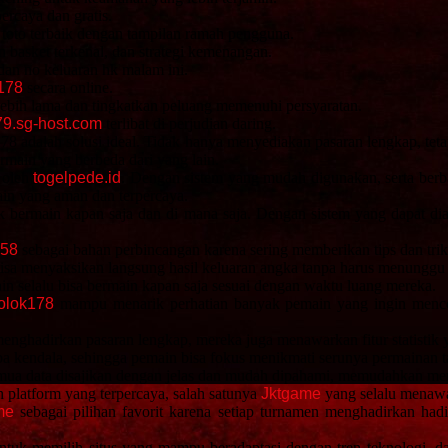
ercaya dan gratis.
oto terbaik dengan tampilan ramah pengguna.
basket terkenal, dan strategi kemenangan.
an no keluaran hk malam ini.
178
secara online.
ebih lama dan tingkatkan peluang memenuhi persyaratan.
79.sg-host.com
terlibat di perjudian daring.
78 adalah solusi ideal. Tidak hanya menyediakan pasaran lengkap, te
ermain yang berbeda dari yang lain.
 oleh
togelpede.id
. Dengan sistem yang mudah digunakan, serta berb
ain yang aman dan terpercaya.
ermain kapan saja dan di mana saja. Dengan sistem yang dapat diak
158
sebagai bahan perbincangan karena sering memberikan tips dan tri
a menyaksikan langsung hasil keluaran angka tanpa harus menunggu la
n selalu bisa bermain kapan saja sesuai dengan waktu luang mereka.
olok178
mampu menarik perhatian banyak pemain yang ingin mencob
enghadirkan pasaran lengkap, mereka juga menawarkan fitur statistik
anpa kendala, sehingga pemain bisa fokus menikmati serunya permainan 
ua data disajikan dengan jelas dan mudah dipahami, memudahkan mere
h platform yang terpercaya, salah satunya
Jktgame
yang selalu menaw
me
sebagai pilihan favorit karena setiap turnamen menghadirkan hadi
tuk memilih situs yang mampu beradaptasi dengan tren teknologi, dan