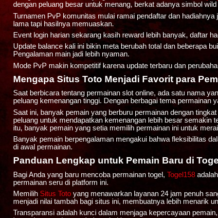
dengan peluang besar untuk menang, berkat adanya simbol wild 
Turnamen PvP komunitas mulai ramai pendaftar dan hadiahnya j
lama tapi hasilnya memuaskan.
Event login harian sekarang kasih reward lebih banyak, daftar h
Update balance kali ini bikin meta berubah total dan beberapa b
Pengalaman main jadi lebih nyaman.
Mode PvP makin kompetitif karena update terbaru dan perubahan 
Mengapa Situs Toto Menjadi Favorit para Pema
Saat berbicara tentang permainan slot online, ada satu nama ya
peluang kemenangan tinggi. Dengan berbagai tema permainan y
Saat ini, banyak pemain yang berburu permainan dengan tingka
peluang untuk mendapatkan kemenangan lebih besar semakin te
itu, banyak pemain yang setia memilih permainan ini untuk me
Banyak pemain berpengalaman mengakui bahwa fleksibilitas d
di awal permainan.
Panduan Lengkap untuk Pemain Baru di Toge
Bagi Anda yang baru mencoba permainan togel,
Togel158
adalah
permainan seru di platform ini.
Memilih
Situs Toto
yang menawarkan layanan 24 jam penuh sanga
menjadi nilai tambah bagi situs ini, membuatnya lebih menarik un
Transparansi adalah kunci dalam menjaga kepercayaan pemain,