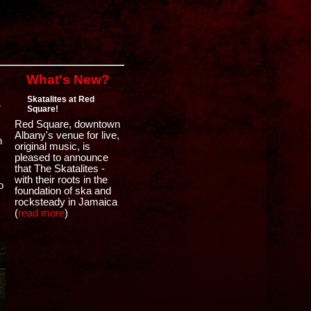
What's New?
Skatalites at Red
r
Square!
Red Square, downtown
Albany's venue for live,
n
original music, is
pleased to announce
that The Skatalites -
with their roots in the
o
foundation of ska and
rocksteady in Jamaica
(
read more
)