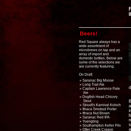
F
Beers!
Red Square always has a
wide assortment of
microbrews on tap and an
array of import and
domestic bottles. Below are
some of the selections we
are currently featuring.
On Draft:
» Saranac Big Moose
» Long Trail Ale
d
» Captain Lawrence Pale
Ale
» Dogfish Head Chicory
Stout
B
» Stoudt's Karnival Kolsch
a
» Ithaca Smoked Porter
i
» Ithaca Nut Brown
b
» Saranac Red IPA
m
» Yuengling
s
» Southampton Keller Pils
a
» Otter Creek Copper