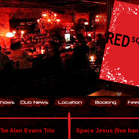
The Alan Evans Trio
Space Jesus (live ban