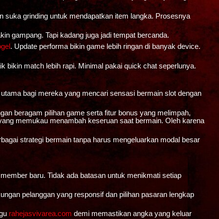
n suka grinding untuk mendapatkan item langka. Prosesnya
makin gampang. Tapi kadang juga jadi tempat bercanda.
gel
. Update performa bikin game lebih ringan di banyak device.
k bikin match lebih rapi. Minimal pakai quick chat seperlunya.
n utama bagi mereka yang mencari sensasi bermain slot dengan
ngan beragam pilihan game serta fitur bonus yang melimpah,
fek yang memukau menambah keseruan saat bermain. Oleh karena
agai strategi bermain tanpa harus mengeluarkan modal besar
k member baru. Tidak ada batasan untuk menikmati setiap
gan pelanggan yang responsif dan pilihan pasaran lengkap
ggu
rahejasvivarea.com
demi memastikan angka yang keluar