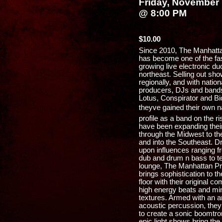
Friday, November 
@ 8:00 PM
$10.00
Since 2010, The Manhatta
has become one of the fa
growing live electronic du
northeast. Selling out sh
regionally, and with nation
producers, DJs and bands
Lotus, Conspirator and Bi
theyve gained their own n
profile as a band on the r
have been expanding their
through the Midwest to t
and into the Southeast. D
upon influences ranging 
dub and drum n bass to t
lounge, The Manhattan Pr
brings sophistication to t
floor with their original c
high energy beats and mi
textures. Armed with an a
acoustic percussion, the
to create a sonic boomtron
epic light shows bring th