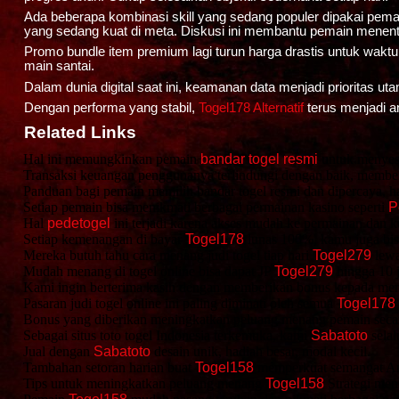
Ada beberapa kombinasi skill yang sedang populer dipakai pemain
yang sedang kuat di meta. Diskusi ini membantu pemain menentu
Promo bundle item premium lagi turun harga drastis untuk waktu
main santai.
Dalam dunia digital saat ini, keamanan data menjadi priorita
Dengan performa yang stabil,
Togel178 Alternatif
terus menjadi 
Related Links
Hal ini memungkinkan pemain
bandar togel resmi
untuk menyesu
Transaksi keuangan penggunanya terlindungi dengan baik, membe
Panduan bagi pemain memilih bandar togel resmi dan dipercaya,
Setiap pemain bisa menikmati berbagai permainan kasino seperti
P
Hal
pedetogel
ini terjadi karena akses mudah ke permainan dan k
Setiap kemenangan di bayar
Togel178
lunas 100%, kamu juga bis
Mereka butuh tahu cara menang judi togel tiap hari
Togel279
lewa
Mudah menang di togel online bisa dapat JP
Togel279
hingga 10 j
Kami ingin berterima kasih dengan memberikan bonus kepada me
Pasaran judi togel online ini paling diminati oleh semua
Togel178
Bonus yang diberikan meningkatkan peluang menang pemain sec
Sebagai situs toto togel Indonesia terkemuka, kami
Sabatoto
sela
Jual dengan
Sabatoto
desain unik, hadiah besar, modal kecil.
Tambahan setoran harian buat
Togel158
memperkuat semangat And
Tips untuk meningkatkan peluang menang
Togel158
Strategi men