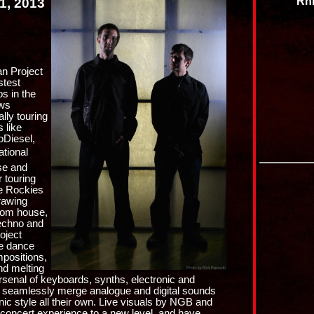
Rh
1, 2013
n Project
stest
os in the
ows
ally touring
 like
oDiesel,
ational
ise and
 touring
he Rockies
rawing
from house,
echno and
oject
he dance
ompositions,
nd melting
rsenal of keyboards, synths, electronic and
y seamlessly merge analogue and digital sounds
ic style all their own. Live visuals by NGB and
e concert experience to a new level, and have