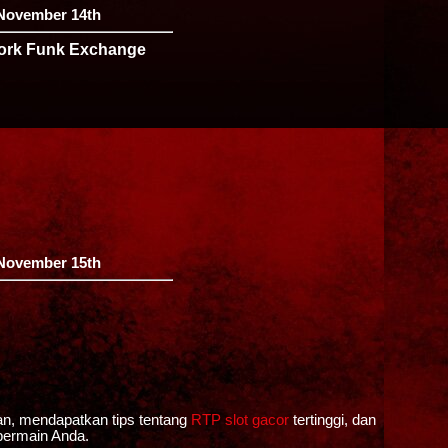
November 14th
ork Funk Exchange
November 15th
an, mendapatkan tips tentang
RTP slot gacor
tertinggi, dan
bermain Anda.