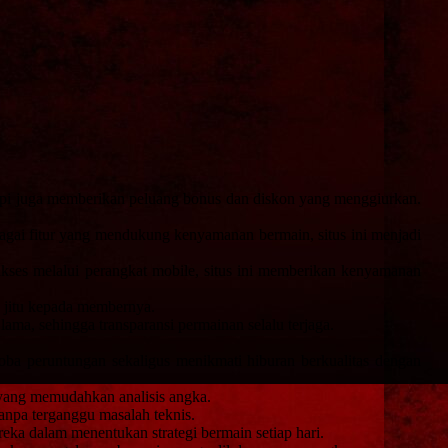
tapi juga memberikan peluang bonus dan diskon yang menggiurkan.
agai fitur yang mendukung kenyamanan bermain, situs ini menjadi
ses melalui perangkat mobile, situs ini memberikan kenyamanan
k jitu kepada membernya.
ma, sehingga transparansi permainan selalu terjaga.
a peruntungan sekaligus menikmati hiburan berkualitas dengan
 yang memudahkan analisis angka.
tanpa terganggu masalah teknis.
ka dalam menentukan strategi bermain setiap hari.