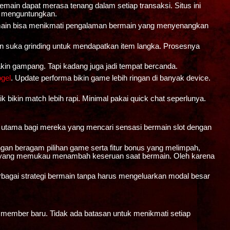
ain dapat merasa tenang dalam setiap transaksi. Situs ini
n menguntungkan.
main bisa menikmati pengalaman bermain yang menyenangkan
n suka grinding untuk mendapatkan item langka. Prosesnya
makin gampang. Tapi kadang juga jadi tempat bercanda.
gel
. Update performa bikin game lebih ringan di banyak device.
k bikin match lebih rapi. Minimal pakai quick chat seperlunya.
n utama bagi mereka yang mencari sensasi bermain slot dengan
ngan beragam pilihan game serta fitur bonus yang melimpah,
fek yang memukau menambah keseruan saat bermain. Oleh karena
agai strategi bermain tanpa harus mengeluarkan modal besar
k member baru. Tidak ada batasan untuk menikmati setiap