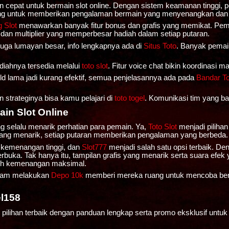
pat untuk bermain slot online. Dengan sistem keamanan tinggi, pem
ncang untuk memberikan pengalaman bermain yang menyenangkan da
 Slot
menawarkan banyak fitur bonus dan grafis yang memikat. Pe
dan multiplier yang memperbesar hadiah dalam setiap putaran.
uga lumayan besar, info lengkapnya ada di
Situs Toto
. Banyak pemai
adiahnya tersedia melalui
toto slot
. Fitur voice chat bikin koordinasi 
uild lama jadi kurang efektif, semua penjelasannya ada pada
Bandar To
strateginya bisa kamu pelajari di
toto togel
. Komunikasi tim yang bai
in Slot Online
ng selalu menarik perhatian para pemain. Ya,
Toto Slot
menjadi piliha
ang menarik, setiap putaran memberikan pengalaman yang berbeda.
t kemenangan tinggi, dan
Slot777
menjadi salah satu opsi terbaik. De
rbuka. Tak hanya itu, tampilan grafis yang menarik serta suara e
raih kemenangan maksimal.
alam melakukan
Depo 10k
memberi mereka ruang untuk mencoba berb
l158
 pilihan terbaik dengan panduan lengkap serta promo eksklusif untu