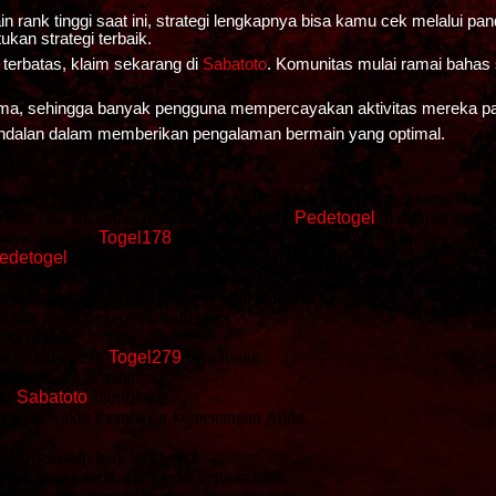
 rank tinggi saat ini, strategi lengkapnya bisa kamu cek melalui pa
kan strategi terbaik.
 terbatas, klaim sekarang di
Sabatoto
. Komunitas mulai ramai bahas 
s utama, sehingga banyak pengguna mempercayakan aktivitas mereka 
andalan dalam memberikan pengalaman bermain yang optimal.
aikan pilihan mereka dengan keahlian masing-masing, sehingga dapa
rikan rasa aman dan nyaman saat bermain
Pedetogel
di seluruh dunia
 hanya gunakan
Togel178
situs terpercaya yang memberikan.
edetogel
roulette, baccarat, dan blackjack yang seru.
emungkinan result sebanyak 6 kali sehari.
a menangkan hadiah 10 juta dengan platform.
t link resmi bagi pemula 2024.
uta rupiah.
mber baru yang
Togel279
bergabung.
pemain di luar sana.
ara
Sabatoto
signifikan.
lu tepat waktu membayar kemenangan Anda.
a main tiap hari.
ebak angka serta atur modal dengan baik.