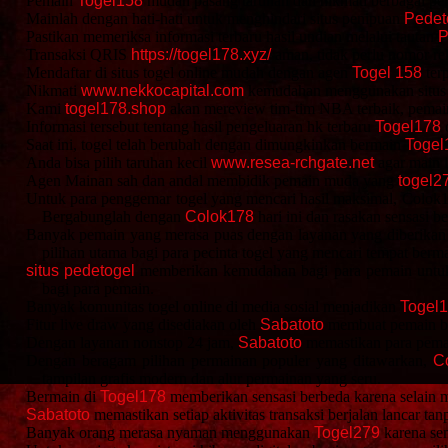
Pemain
Togel158
mudah pasang taruhan dan nikmati berbagai per
Mainlah dengan hati-hati untuk menghindari situs penipuan
Pedet
Pastikan memeriksa informasi terbaru hasil undian melalui tautan
P
Transaksi QRIS
https://togel178.xyz/
aman, tidak perlu nomor re
Mendaftar di situs togel online mudah dengan agen
Togel 158
terp
Nikmati
www.nekkocapital.com
kemudahan menggunakan situs t
Kami
togel178.shop
akan mereview tim-tim NBA terbaik, pemain 
Informasi tersebut tentang hasil pengeluaran hk terbaru
Togel178
d
Saat ini, togel telah berubah dengan dimungkinkan bermain
Togel
Anda bisa pilih taruhan kecil
www.resea-rchgate.net
agar main l
Agen Mainan sah dan andal membidik pemain muda yang
togel2
Untuk para penggemar togel yang mencari hasil maksimal, Colok1
Bergabunglah dengan
Colok178
hari ini dan rasakan sensasi b
Banyak pemain yang merasa puas dengan layanan yang diberikan
pilihan utama bagi para pecinta togel yang mencari tempat berm
situs pedetogel
memberikan kemudahan bagi para pemain untuk b
bagi para pemain.
Banyak komunitas togel online di media sosial menjadikan
Togel
Fitur live draw yang disediakan oleh
Sabatoto
membuat pemain bis
Dengan layanan nonstop 24 jam,
Sabatoto
memastikan para pemai
Dengan beragam pilihan permainan populer yang ditawarkan,
C
tampilan grafis modern dan alur permainan yang seru.
Bermain di
Togel178
memberikan sensasi berbeda karena selain m
Sabatoto
memastikan setiap aktivitas transaksi berjalan lancar t
Banyak orang merasa nyaman menggunakan
Togel279
karena sem