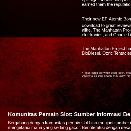
earned them the reputatio
Their new EP Atomic Bomb 
download to great review
alike. The Manhattan Pro
electronics, and Charlie 
The Manhattan Project ha
BioDiesel, Ozric Tentacl
*Times listed are when doors open. Music 
additional $5 door charge may apply for
Komunitas Pemain Slot: Sumber Informasi Be
Bergabung dengan komunitas pemain slot bisa menjadi sumber in
mengetahui mana yang sedang gacor. Berinteraksi dengan ses