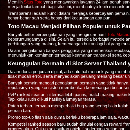
Memilih
Situs Toto
yang menawarkan layanan 24 jam penuh sanga
menjadi nilai tambah bagi situs ini, membuatnya lebih menarik un
Transparansi adalah kunci dalam menjaga kepercayaan pemain,
benar-benar sah serta bebas dari kecurangan apa pun.
Toto Macau Menjadi Pilihan Populer untuk Pa
Banyak bettor berpengalaman yang mengincar hasil
Toto Macau
keberuntungannya di sini. Selain itu, tersedia berbagai meto
perhitungan yang matang, kemenangan bukan lagi hal yang must
Dalam pengalaman banyak pengguna yang memeriksa reputasi, ope
menunjukkan komitmen terhadap keamanan transaksi serta kepa
Keunggulan Bermain di Slot Server Thailand 
Dalam dunia perjudian digital, ada satu hal menarik yang memb
tidak mudah error, serta menyediakan peluang menang besar untu
Banyak pemain mencari pengalaman bermain yang tidak hanya m
reputasinya yang konsisten memberikan kemenangan besar sert
PvP ranked season ini terasa lebih panas, matchmaking makin ke
Tapi kalau rutin diikuti hasilnya lumayan terasa.
Patch terbaru ternyata memperbaiki bug yang sering bikin kalah te
pemain baru.
Promo top-up flash sale cuma berlaku beberapa jam saja, waktu
Kompetisi ranked season baru sudah dimulai dengan reward fram
progres akun. Cukup selesaikan objektif sederhana setiap hari.