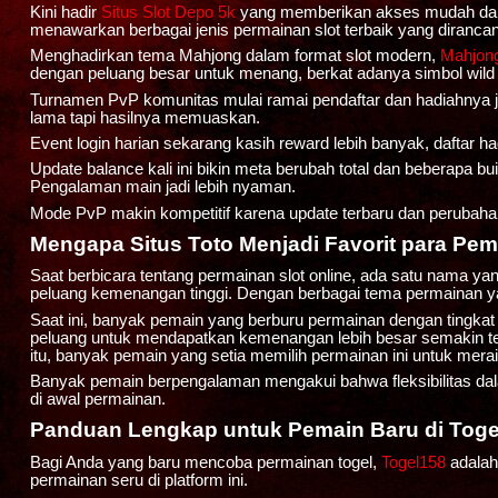
Kini hadir
Situs Slot Depo 5k
yang memberikan akses mudah dan ce
menawarkan berbagai jenis permainan slot terbaik yang dira
Menghadirkan tema Mahjong dalam format slot modern,
Mahjong
dengan peluang besar untuk menang, berkat adanya simbol wild 
Turnamen PvP komunitas mulai ramai pendaftar dan hadiahnya j
lama tapi hasilnya memuaskan.
Event login harian sekarang kasih reward lebih banyak, daftar h
Update balance kali ini bikin meta berubah total dan beberapa b
Pengalaman main jadi lebih nyaman.
Mode PvP makin kompetitif karena update terbaru dan perubahan 
Mengapa Situs Toto Menjadi Favorit para Pema
Saat berbicara tentang permainan slot online, ada satu nama ya
peluang kemenangan tinggi. Dengan berbagai tema permainan y
Saat ini, banyak pemain yang berburu permainan dengan tingka
peluang untuk mendapatkan kemenangan lebih besar semakin te
itu, banyak pemain yang setia memilih permainan ini untuk me
Banyak pemain berpengalaman mengakui bahwa fleksibilitas d
di awal permainan.
Panduan Lengkap untuk Pemain Baru di Toge
Bagi Anda yang baru mencoba permainan togel,
Togel158
adalah
permainan seru di platform ini.