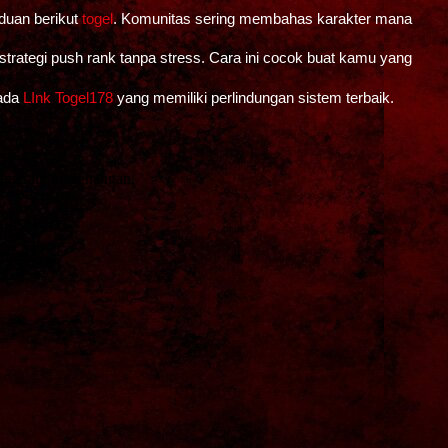
nduan berikut
togel
. Komunitas sering membahas karakter mana
strategi push rank tanpa stress. Cara ini cocok buat kamu yang
pada
LInk Togel178
yang memiliki perlindungan sistem terbaik.
t meraih kemenangan.
.