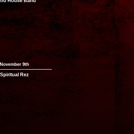
ino House Band
November 9th
Spiritual Rez