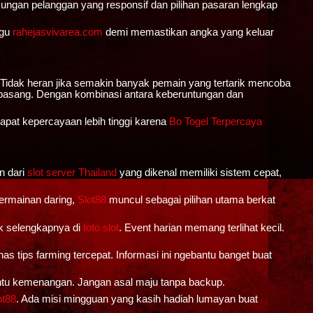
gan pelanggan yang responsif dan pilihan pasaran lengkap
ggu
rahejasvivarea.com
demi memastikan angka yang keluar
 Tidak heran jika semakin banyak pemain yang tertarik mencoba
dipasang. Dengan kombinasi antara keberuntungan dan
apat kepercayaan lebih tinggi karena
Bo Togel Terpercaya
n dari
slot server Thailand
yang dikenal memiliki sistem cepat,
ermainan daring,
Slot88
muncul sebagai pilihan utama berkat
ak selengkapnya di
toto slot
. Event harian memang terlihat kecil.
as tips farming tercepat. Informasi ini ngebantu banget buat
enentu kemenangan. Jangan asal maju tanpa backup.
ot88
. Ada misi mingguan yang kasih hadiah lumayan buat