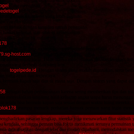
mainan toto dengan tampilan situs modern.
ogel
yang merugikan.
edetogel
resmi dan terbaru.
kening untuk keamanan yang lebih terjamin.
ercaya dan gratis.
oto terbaik dengan tampilan ramah pengguna.
basket terkenal, dan strategi kemenangan.
an no keluaran hk malam ini.
178
secara online.
ebih lama dan tingkatkan peluang memenuhi persyaratan.
79.sg-host.com
terlibat di perjudian daring.
78 adalah solusi ideal. Tidak hanya menyediakan pasaran lengkap, te
ermain yang berbeda dari yang lain.
 oleh
togelpede.id
. Dengan sistem yang mudah digunakan, serta berb
ain yang aman dan terpercaya.
ermain kapan saja dan di mana saja. Dengan sistem yang dapat diak
158
sebagai bahan perbincangan karena sering memberikan tips dan tri
a menyaksikan langsung hasil keluaran angka tanpa harus menunggu la
n selalu bisa bermain kapan saja sesuai dengan waktu luang mereka.
olok178
mampu menarik perhatian banyak pemain yang ingin mencob
enghadirkan pasaran lengkap, mereka juga menawarkan fitur statistik
anpa kendala, sehingga pemain bisa fokus menikmati serunya permainan 
ua data disajikan dengan jelas dan mudah dipahami, memudahkan mere