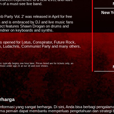
n of a must-see live band.
New Y
Party Vol. 2′ was released in April for free
s and is embraced by DJ and live music fans
ject features Shawn Drogan on drums and
Lindner on keyboards and synths.
s opened for Lotus, Conspirator, Future Rock,
es, Ludachris, Communist Party and many others.
typically begins one hour later. Prices listed are for tickets only, an
 those under age 21 at our 18 and over shows.
rharga
formasi yang sangat berharga. Di sini, Anda bisa berbagi pengalam
ama pemain dapat membantu memperluas pengetahuan dan strategi 