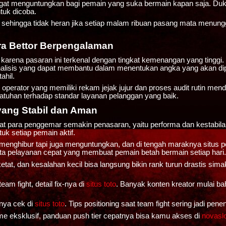
t menguntungkan bagi pemain yang suka bermain kapan saja. Dukun
tuk dicoba.
 sehingga tidak heran jika setiap malam ribuan pasang mata menun
ra Bettor Berpengalaman
karena pasaran ini terkenal dengan tingkat kemenangan yang tinggi.
de analisis yang dapat membantu dalam menentukan angka yang akan 
ahil.
rator yang memiliki rekam jejak jujur dan proses audit rutin mend
tuhan terhadap standar layanan pelanggan yang baik.
yang Stabil dan Aman
uat para penggemar semakin penasaran, yaitu performa dan kestabila
k setiap pemain aktif.
enghibur tapi juga menguntungkan, dan di tengah maraknya situs p
a pelayanan cepat yang membuat pemain betah bermain setiap hari.
tat, dan kesalahan kecil bisa langsung bikin rank turun drastis sim
am fight, detail fix-nya di
situs toto
. Banyak konten kreator mulai bah
nya cek di
situs toto
. Tips positioning saat team fight sering jadi p
e eksklusif, panduan push tier cepatnya bisa kamu akses di
novasl