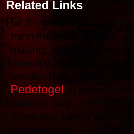
Related Links
Hal ini memungkinkan p
menyesuaikan pilihan m
masing, sehingga dapat m
Transaksi keuangan penggu
memberikan rasa ama
Pedetogel
di seluruh dun
Panduan bagi pemain me
dipercaya, hanya gunaka
memberikan.