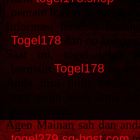
pemain basket terkenal, d
Informasi tersebut tentan
Togel178
dan no keluara
Saat ini, togel telah 
bermain
Togel178
secara 
Anda bisa pilih taruhan
agar main lebih lama da
persyaratan.
Agen Mainan sah dan and
togel279.sg-host.com
te