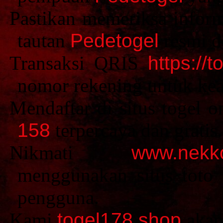
Pastikan memeriksa inform
tautan
Pedetogel
resmi d
Transaksi QRIS
https://t
nomor rekening untuk kea
Mendaftar di situs togel
158
terpercaya dan gratis.
Nikmati
www.nekko
menggunakan situs toto 
pengguna.
Kami
togel178.shop
akan