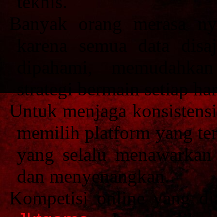
teknis.
Banyak orang merasa 
karena semua data disa
dipahami, memudahka
strategi bermain setiap har
Untuk menjaga konsistensi
memilih platform yang ter
yang selalu menawarkan
dan menyenangkan.
Kompetisi online yang di