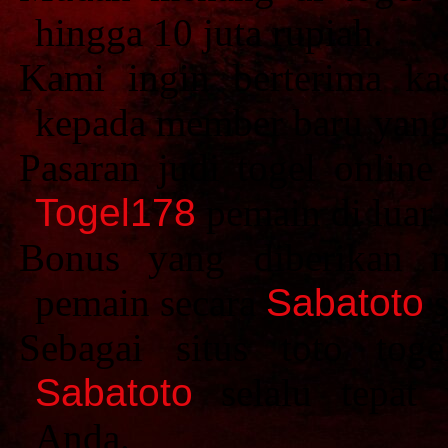
hingga 10 juta rupiah.
Kami ingin berterima k
kepada member baru yan
Pasaran judi togel online
Togel178
pemain di luar 
Bonus yang diberikan 
pemain secara
Sabatoto
s
Sebagai situs toto tog
Sabatoto
selalu tepat
Anda.