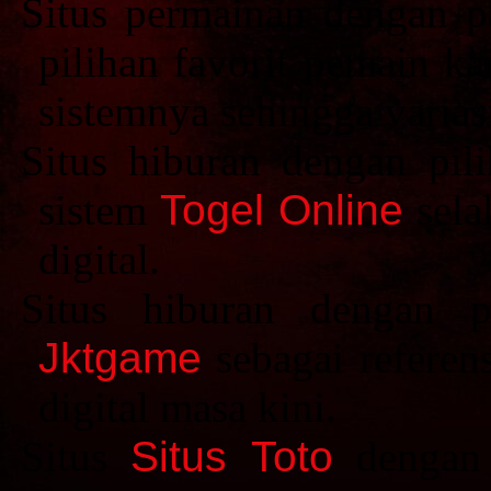
Situs permainan dengan pa
pilihan favorit pemain k
sistemnya sehingga varias
Situs hiburan dengan pili
sistem
Togel Online
sela
digital.
Situs hiburan dengan p
Jktgame
sebagai referen
digital masa kini.
Situs
Situs Toto
dengan p