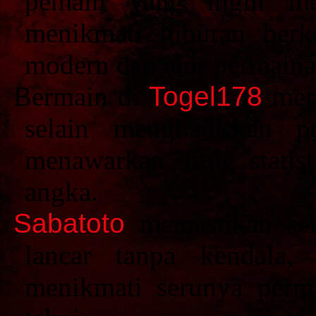
pemain yang ingin me
menikmati hiburan berku
modern dan alur permaina
Bermain di
Togel178
memb
selain menghadirkan p
menawarkan fitur stati
angka.
Sabatoto
memastikan seti
lancar tanpa kendala,
menikmati serunya perm