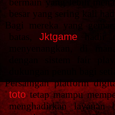
bermain yang lebih menan
besar yang sering kali ha
Bagi mereka yang gemar
batas,
Jktgame
hadir 
menyenangkan, di mana
dengan sistem fair play,
dukungan penuh bagi seti
Persaingan platform digi
toto
tetap mampu memper
menghadirkan layanan be