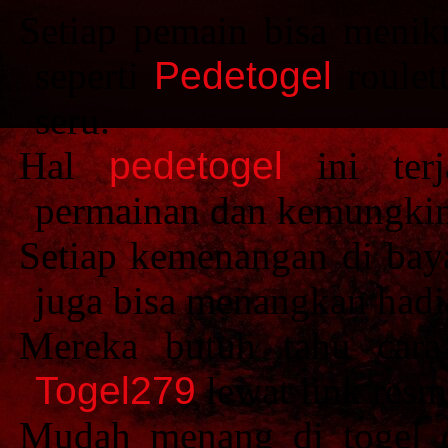
Setiap pemain bisa menik
seperti
Pedetogel
roulett
seru.
Hal
pedetogel
ini terj
permainan dan kemungkinan
Setiap kemenangan di ba
juga bisa menangkan hadi
Mereka butuh tahu cara
Togel279
lewat link resm
Mudah menang di togel o