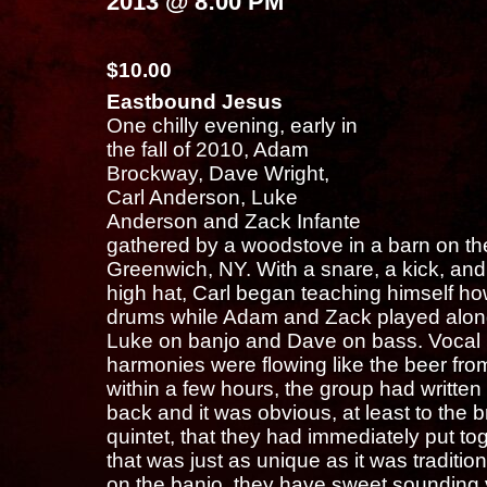
2013 @ 8:00 PM
$10.00
Eastbound Jesus
One chilly evening, early in
the fall of 2010, Adam
Brockway, Dave Wright,
Carl Anderson, Luke
Anderson and Zack Infante
gathered by a woodstove in a barn on the
Greenwich, NY. With a snare, a kick, and
high hat, Carl began teaching himself ho
drums while Adam and Zack played along
Luke on banjo and Dave on bass. Vocal
harmonies were flowing like the beer fro
within a few hours, the group had written 
back and it was obvious, at least to the
quintet, that they had immediately put t
that was just as unique as it was traditio
on the banjo, they have sweet sounding 