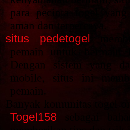
para pecinta togel yan
aman dan terpercaya.
situs pedetogel
member
pemain untuk bermain 
Dengan sistem yang dap
mobile, situs ini mem
pemain.
Banyak komunitas togel on
Togel158
sebagai bahan
memberikan tips dan trik