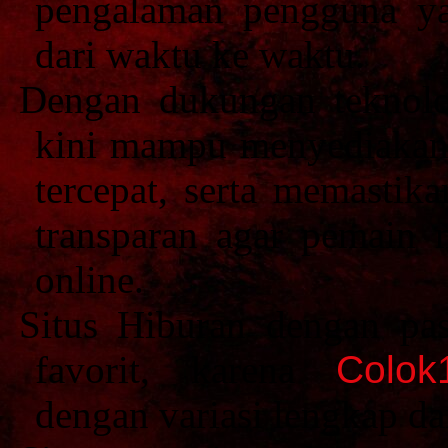
pengalaman pengguna ya
dari waktu ke waktu.
Dengan dukungan teknolo
kini mampu menyediakan 
tercepat, serta memastik
transparan agar pemain 
online.
Situs Hiburan dengan pas
favorit, karena
Colok
dengan variasi lengkap da