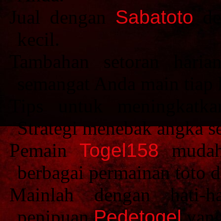
Jual dengan
Sabatoto
des
kecil.
Tambahan setoran hari
semangat Anda main tiap h
Tips untuk meningkat
Strategi menebak angka se
Pemain
Togel158
mudah 
berbagai permainan toto d
Mainlah dengan hati-h
penipuan
Pedetogel
yang