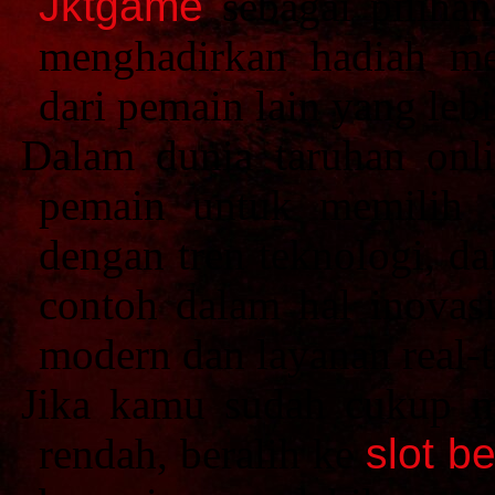
Jktgame
sebagai pilihan
menghadirkan hadiah men
dari pemain lain yang leb
Dalam dunia taruhan onli
pemain untuk memilih 
dengan tren teknologi, da
contoh dalam hal inovas
modern dan layanan real-t
Jika kamu sudah cukup me
rendah, beralih ke
slot b