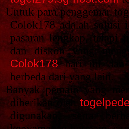
Untuk para penggemar toge
Colok178 adalah solusi 
pasaran lengkap, tetapi
dan diskon yang mengg
Colok178
hari ini dan 
berbeda dari yang lain.
Banyak pemain yang mer
diberikan oleh
togelpede
digunakan, serta ber
kenyamanan bermain, situ