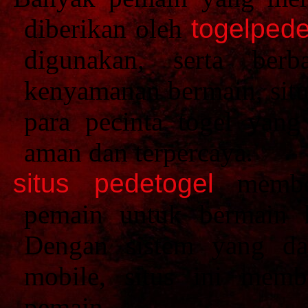
diberikan oleh
togelpede
digunakan, serta ber
kenyamanan bermain, situ
para pecinta togel yan
aman dan terpercaya.
situs pedetogel
member
pemain untuk bermain 
Dengan sistem yang dap
mobile, situs ini mem
pemain.