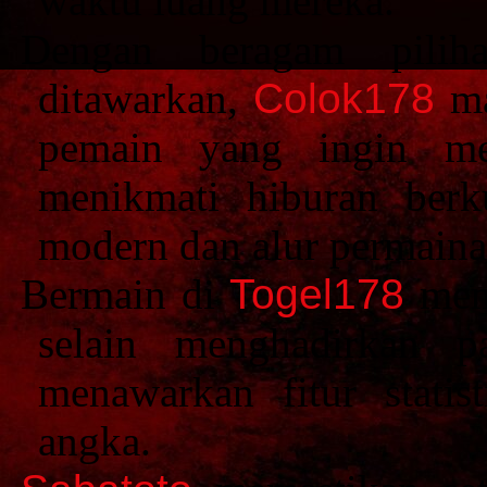
waktu luang mereka.
Dengan beragam pilih
ditawarkan,
Colok178
ma
pemain yang ingin me
menikmati hiburan berku
modern dan alur permaina
Bermain di
Togel178
memb
selain menghadirkan p
menawarkan fitur stati
angka.