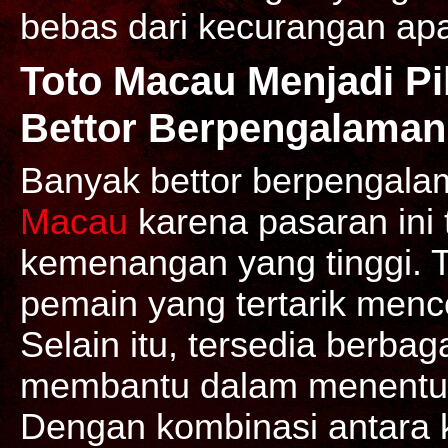
bebas dari kecurangan ap
Toto Macau Menjadi Pi
Bettor Berpengalaman
Banyak bettor berpengala
Macau
karena pasaran ini 
kemenangan yang tinggi. T
pemain yang tertarik menc
Selain itu, tersedia berba
membantu dalam menentuk
Dengan kombinasi antara 