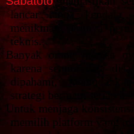
Sabatoto
memastikan seti
lancar tanpa kendala,
menikmati serunya perm
teknis.
Banyak orang merasa 
karena semua data disa
dipahami, memudahka
strategi bermain setiap har
Untuk menjaga konsistensi
memilih platform yang ter