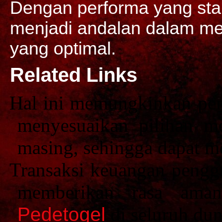
Dengan performa yang sta
menjadi andalan dalam m
yang optimal.
Related Links
Hal ini memungkinkan p
menyesuaikan pilihan m
masing, sehingga dapat m
Transaksi keuangan penggu
memberikan rasa ama
Pedetogel
di seluruh dun