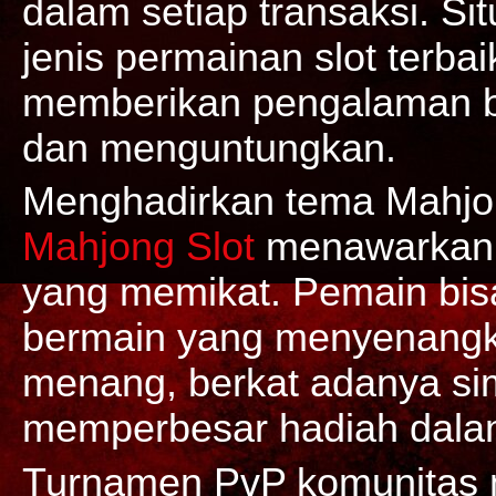
dalam setiap transaksi. Si
jenis permainan slot terba
memberikan pengalaman 
dan menguntungkan.
Menghadirkan tema Mahjon
Mahjong Slot
menawarkan b
yang memikat. Pemain bi
bermain yang menyenangk
menang, berkat adanya sim
memperbesar hadiah dalam
Turnamen PvP komunitas m