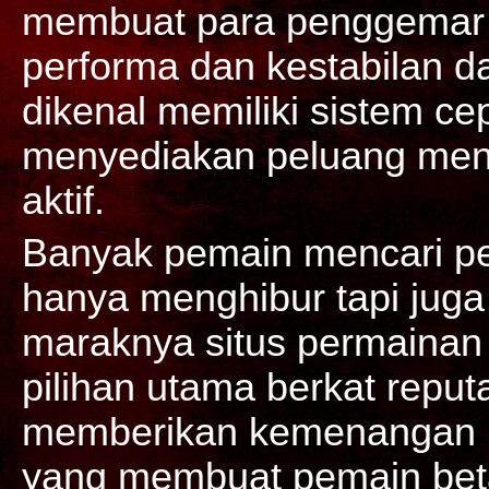
membuat para penggemar 
performa dan kestabilan d
dikenal memiliki sistem cep
menyediakan peluang mena
aktif.
Banyak pemain mencari pe
hanya menghibur tapi jug
maraknya situs permainan
pilihan utama berkat reput
memberikan kemenangan b
yang membuat pemain beta