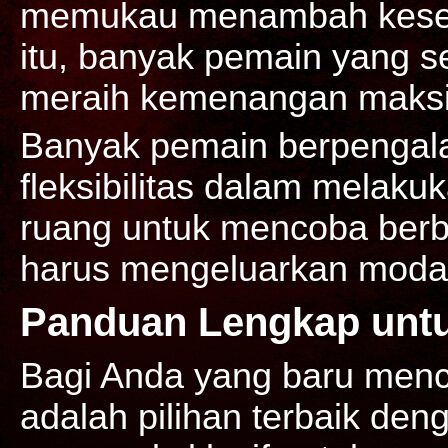
memukau menambah keseru
itu, banyak pemain yang se
meraih kemenangan maksi
Banyak pemain berpenga
fleksibilitas dalam melaku
ruang untuk mencoba berba
harus mengeluarkan modal
Panduan Lengkap untu
Bagi Anda yang baru menc
adalah pilihan terbaik de