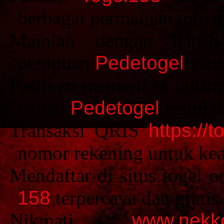
berbagai permainan toto d
Mainlah dengan hati-h
penipuan
Pedetogel
yang
Pastikan memeriksa inform
tautan
Pedetogel
resmi d
Transaksi QRIS
https://t
nomor rekening untuk kea
Mendaftar di situs togel
158
terpercaya dan gratis.
Nikmati
www.nekko