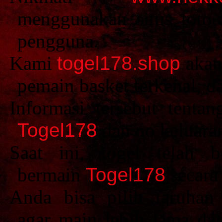
menggunakan situs toto 
pengguna.
Kami
togel178.shop
akan
pemain basket terkenal, d
Informasi tersebut tentan
Togel178
dan no keluara
Saat ini, togel telah 
bermain
Togel178
secara 
Anda bisa pilih taruhan
agar main lebih lama da