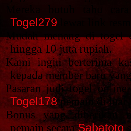
Mereka butuh tahu cara
Togel279
lewat link resm
Mudah menang di togel o
hingga 10 juta rupiah.
Kami ingin berterima k
kepada member baru yan
Pasaran judi togel online
Togel178
pemain di luar 
Bonus yang diberikan 
pemain secara
Sabatoto
s