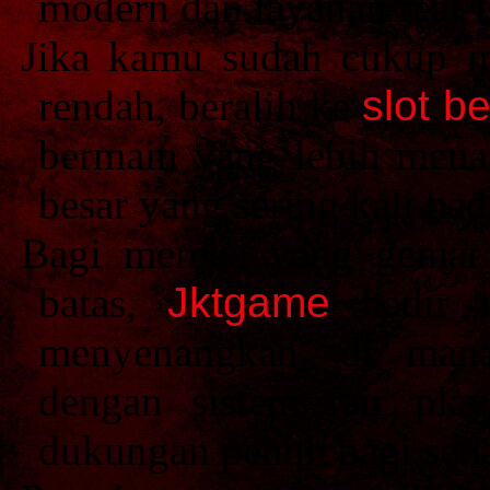
modern dan layanan real-t
Jika kamu sudah cukup me
rendah, beralih ke
slot b
bermain yang lebih menan
besar yang sering kali ha
Bagi mereka yang gemar
batas,
Jktgame
hadir 
menyenangkan, di mana
dengan sistem fair play,
dukungan penuh bagi seti