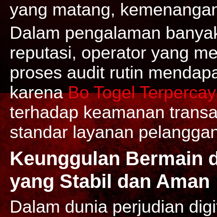
yang matang, kemenangan 
Dalam pengalaman banya
reputasi, operator yang mem
proses audit rutin mendapa
karena
Bo Togel Terperca
terhadap keamanan transa
standar layanan pelanggan
Keunggulan Bermain di
yang Stabil dan Aman
Dalam dunia perjudian digi