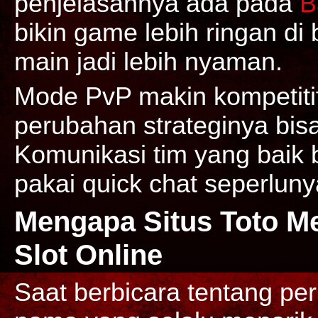
penjelasannya ada pada
B
bikin game lebih ringan d
main jadi lebih nyaman.
Mode PvP makin kompetitif
perubahan strateginya bisa
Komunikasi tim yang baik b
pakai quick chat seperluny
Mengapa Situs Toto Me
Slot Online
Saat berbicara tentang per