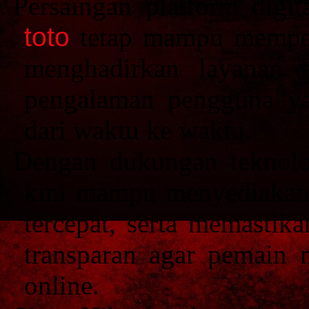
Persaingan platform digi
toto
tetap mampu memper
menghadirkan layanan be
pengalaman pengguna ya
dari waktu ke waktu.
Dengan dukungan teknolo
kini mampu menyediakan 
tercepat, serta memastik
transparan agar pemain 
online.