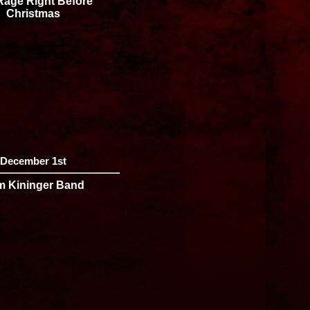
Rage Right Before
Christmas
December 1st
 Kininger Band