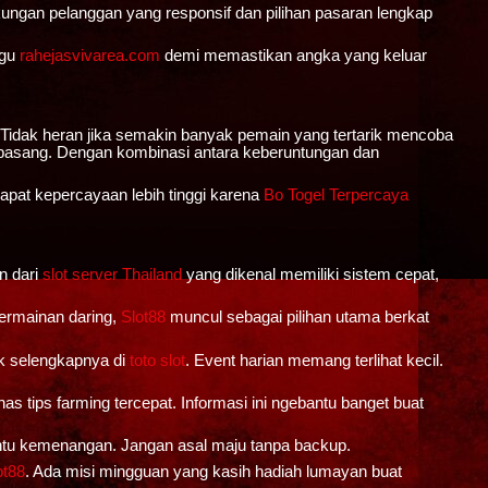
gan pelanggan yang responsif dan pilihan pasaran lengkap
ggu
rahejasvivarea.com
demi memastikan angka yang keluar
 Tidak heran jika semakin banyak pemain yang tertarik mencoba
dipasang. Dengan kombinasi antara keberuntungan dan
apat kepercayaan lebih tinggi karena
Bo Togel Terpercaya
n dari
slot server Thailand
yang dikenal memiliki sistem cepat,
ermainan daring,
Slot88
muncul sebagai pilihan utama berkat
ak selengkapnya di
toto slot
. Event harian memang terlihat kecil.
as tips farming tercepat. Informasi ini ngebantu banget buat
enentu kemenangan. Jangan asal maju tanpa backup.
ot88
. Ada misi mingguan yang kasih hadiah lumayan buat