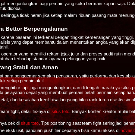
t menguntungkan bagi pemain yang suka bermain kapan saja. Dukun
tuk dicoba.
 sehingga tidak heran jika setiap malam ribuan pasang mata menun
ra Bettor Berpengalaman
karena pasaran ini terkenal dengan tingkat kemenangan yang tinggi.
de analisis yang dapat membantu dalam menentukan angka yang akan 
ahil.
rator yang memiliki rekam jejak jujur dan proses audit rutin mend
tuhan terhadap standar layanan pelanggan yang baik.
yang Stabil dan Aman
uat para penggemar semakin penasaran, yaitu performa dan kestabila
k setiap pemain aktif.
enghibur tapi juga menguntungkan, dan di tengah maraknya situs p
a pelayanan cepat yang membuat pemain betah bermain setiap hari.
tat, dan kesalahan kecil bisa langsung bikin rank turun drastis sim
am fight, detail fix-nya di
situs toto
. Banyak konten kreator mulai bah
nya cek di
situs toto
. Tips positioning saat team fight sering jadi p
e eksklusif, panduan push tier cepatnya bisa kamu akses di
novasl