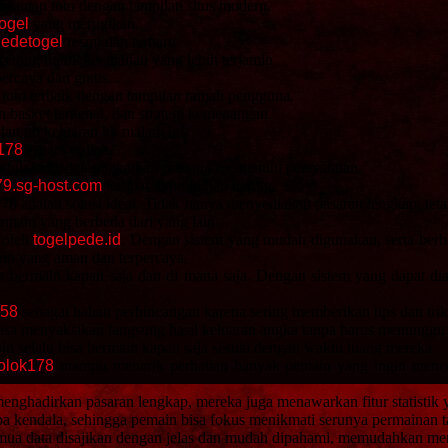
mainan toto dengan tampilan situs modern.
ogel
yang merugikan.
edetogel
resmi dan terbaru.
kening untuk keamanan yang lebih terjamin.
ercaya dan gratis.
oto terbaik dengan tampilan ramah pengguna.
basket terkenal, dan strategi kemenangan.
an no keluaran hk malam ini.
178
secara online.
ebih lama dan tingkatkan peluang memenuhi persyaratan.
79.sg-host.com
terlibat di perjudian daring.
78 adalah solusi ideal. Tidak hanya menyediakan pasaran lengkap, te
ermain yang berbeda dari yang lain.
 oleh
togelpede.id
. Dengan sistem yang mudah digunakan, serta berb
ain yang aman dan terpercaya.
ermain kapan saja dan di mana saja. Dengan sistem yang dapat diak
158
sebagai bahan perbincangan karena sering memberikan tips dan tri
a menyaksikan langsung hasil keluaran angka tanpa harus menunggu la
n selalu bisa bermain kapan saja sesuai dengan waktu luang mereka.
olok178
mampu menarik perhatian banyak pemain yang ingin mencob
enghadirkan pasaran lengkap, mereka juga menawarkan fitur statistik
anpa kendala, sehingga pemain bisa fokus menikmati serunya permainan 
ua data disajikan dengan jelas dan mudah dipahami, memudahkan mere