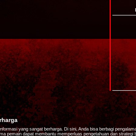
rharga
formasi yang sangat berharga. Di sini, Anda bisa berbagi pengalam
ama pemain dapat membantu memperluas pengetahuan dan strategi 