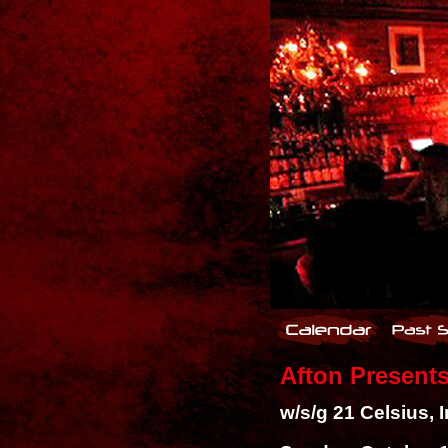
Afton Presents
w/s/g 21 Celsius, 