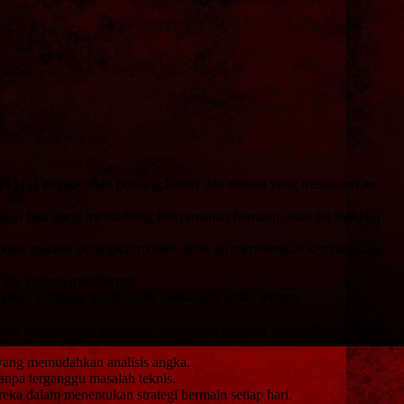
tapi juga memberikan peluang bonus dan diskon yang menggiurkan.
agai fitur yang mendukung kenyamanan bermain, situs ini menjadi
ses melalui perangkat mobile, situs ini memberikan kenyamanan
k jitu kepada membernya.
ma, sehingga transparansi permainan selalu terjaga.
a peruntungan sekaligus menikmati hiburan berkualitas dengan
 yang memudahkan analisis angka.
tanpa terganggu masalah teknis.
ka dalam menentukan strategi bermain setiap hari.