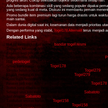
progres akun. Cukup selesaikan objektif sederhana setiap hari.
Ada beberapa kombinasi skill yang sedang populer dipakai pemain
yang sedang kuat di meta. Diskusi ini membantu pemain menentu
Promo bundle item premium lagi turun harga drastis untuk waktu
main santai.
Dalam dunia digital saat ini, keamanan data menjadi priorita
Dengan performa yang stabil,
Togel178 Alternatif
terus menjadi 
Related Links
Hal ini memungkinkan pemain
bandar togel resmi
untuk menyesu
Transaksi keuangan penggunanya terlindungi dengan baik, membe
Panduan bagi pemain memilih bandar togel resmi dan dipercaya,
Setiap pemain bisa menikmati berbagai permainan kasino seperti
P
Hal
pedetogel
ini terjadi karena akses mudah ke permainan dan k
Setiap kemenangan di bayar
Togel178
lunas 100%, kamu juga bis
Mereka butuh tahu cara menang judi togel tiap hari
Togel279
lewa
Mudah menang di togel online bisa dapat JP
Togel279
hingga 10 j
Kami ingin berterima kasih dengan memberikan bonus kepada me
Pasaran judi togel online ini paling diminati oleh semua
Togel178
Bonus yang diberikan meningkatkan peluang menang pemain sec
Sebagai situs toto togel Indonesia terkemuka, kami
Sabatoto
sela
Jual dengan
Sabatoto
desain unik, hadiah besar, modal kecil.
Tambahan setoran harian buat
Togel158
memperkuat semangat And
Tips untuk meningkatkan peluang menang
Togel158
Strategi men