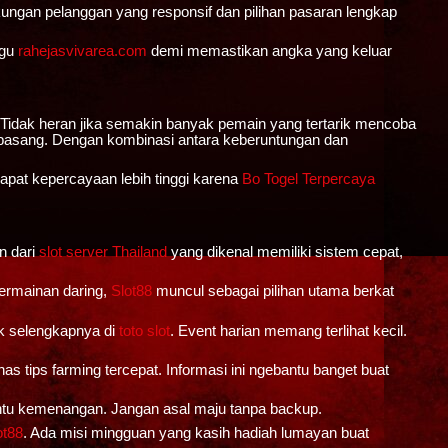
gan pelanggan yang responsif dan pilihan pasaran lengkap
ggu
rahejasvivarea.com
demi memastikan angka yang keluar
 Tidak heran jika semakin banyak pemain yang tertarik mencoba
dipasang. Dengan kombinasi antara keberuntungan dan
apat kepercayaan lebih tinggi karena
Bo Togel Terpercaya
n dari
slot server Thailand
yang dikenal memiliki sistem cepat,
ermainan daring,
Slot88
muncul sebagai pilihan utama berkat
ak selengkapnya di
toto slot
. Event harian memang terlihat kecil.
as tips farming tercepat. Informasi ini ngebantu banget buat
enentu kemenangan. Jangan asal maju tanpa backup.
ot88
. Ada misi mingguan yang kasih hadiah lumayan buat