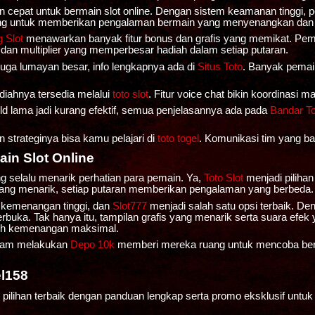
pat untuk bermain slot online. Dengan sistem keamanan tinggi, pem
ncang untuk memberikan pengalaman bermain yang menyenangkan da
 Slot
menawarkan banyak fitur bonus dan grafis yang memikat. Pe
dan multiplier yang memperbesar hadiah dalam setiap putaran.
uga lumayan besar, info lengkapnya ada di
Situs Toto
. Banyak pemai
adiahnya tersedia melalui
toto slot
. Fitur voice chat bikin koordinasi 
uild lama jadi kurang efektif, semua penjelasannya ada pada
Bandar To
strateginya bisa kamu pelajari di
toto togel
. Komunikasi tim yang bai
in Slot Online
ng selalu menarik perhatian para pemain. Ya,
Toto Slot
menjadi piliha
ang menarik, setiap putaran memberikan pengalaman yang berbeda.
t kemenangan tinggi, dan
Slot777
menjadi salah satu opsi terbaik. De
rbuka. Tak hanya itu, tampilan grafis yang menarik serta suara e
raih kemenangan maksimal.
alam melakukan
Depo 10k
memberi mereka ruang untuk mencoba berb
l158
 pilihan terbaik dengan panduan lengkap serta promo eksklusif untu