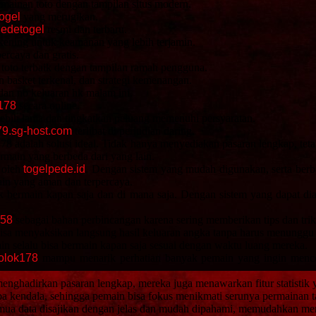
mainan toto dengan tampilan situs modern.
ogel
yang merugikan.
edetogel
resmi dan terbaru.
kening untuk keamanan yang lebih terjamin.
ercaya dan gratis.
oto terbaik dengan tampilan ramah pengguna.
basket terkenal, dan strategi kemenangan.
an no keluaran hk malam ini.
178
secara online.
ebih lama dan tingkatkan peluang memenuhi persyaratan.
79.sg-host.com
terlibat di perjudian daring.
78 adalah solusi ideal. Tidak hanya menyediakan pasaran lengkap, te
ermain yang berbeda dari yang lain.
 oleh
togelpede.id
. Dengan sistem yang mudah digunakan, serta berb
ain yang aman dan terpercaya.
ermain kapan saja dan di mana saja. Dengan sistem yang dapat diak
158
sebagai bahan perbincangan karena sering memberikan tips dan tri
a menyaksikan langsung hasil keluaran angka tanpa harus menunggu la
n selalu bisa bermain kapan saja sesuai dengan waktu luang mereka.
olok178
mampu menarik perhatian banyak pemain yang ingin mencob
enghadirkan pasaran lengkap, mereka juga menawarkan fitur statistik
anpa kendala, sehingga pemain bisa fokus menikmati serunya permainan 
ua data disajikan dengan jelas dan mudah dipahami, memudahkan mere