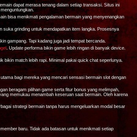
ain dapat merasa tenang dalam setiap transaksi. Situs ini
n menguntungkan.
main bisa menikmati pengalaman bermain yang menyenangkan
n suka grinding untuk mendapatkan item langka. Prosesnya
makin gampang. Tapi kadang juga jadi tempat bercanda.
gel
. Update performa bikin game lebih ringan di banyak device.
k bikin match lebih rapi. Minimal pakai quick chat seperlunya.
n utama bagi mereka yang mencari sensasi bermain slot dengan
ngan beragam pilihan game serta fitur bonus yang melimpah,
fek yang memukau menambah keseruan saat bermain. Oleh karena
agai strategi bermain tanpa harus mengeluarkan modal besar
k member baru. Tidak ada batasan untuk menikmati setiap