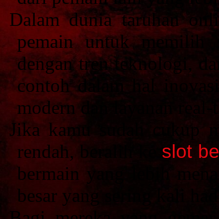
Dalam dunia taruhan onli
pemain untuk memilih 
dengan tren teknologi, da
contoh dalam hal inovas
modern dan layanan real-t
Jika kamu sudah cukup me
rendah, beralih ke
slot b
bermain yang lebih menan
besar yang sering kali ha
Bagi mereka yang gemar