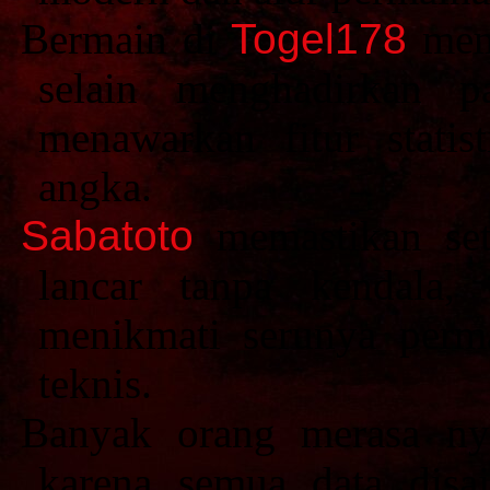
Bermain di
Togel178
memb
selain menghadirkan p
menawarkan fitur stati
angka.
Sabatoto
memastikan seti
lancar tanpa kendala,
menikmati serunya perm
teknis.
Banyak orang merasa 
karena semua data disa