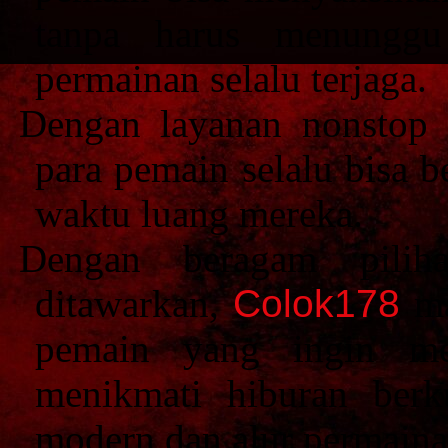
tanpa harus menunggu 
permainan selalu terjaga.
Dengan layanan nonstop
para pemain selalu bisa 
waktu luang mereka.
Dengan beragam pilih
ditawarkan,
Colok178
ma
pemain yang ingin me
menikmati hiburan berku
modern dan alur permaina