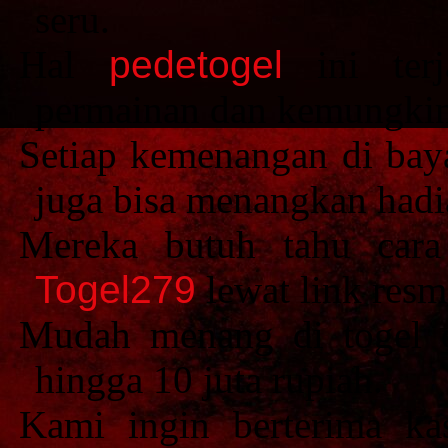
seru.
Hal
pedetogel
ini terj
permainan dan kemungkinan
Setiap kemenangan di ba
juga bisa menangkan hadi
Mereka butuh tahu cara
Togel279
lewat link resm
Mudah menang di togel o
hingga 10 juta rupiah.
Kami ingin berterima k