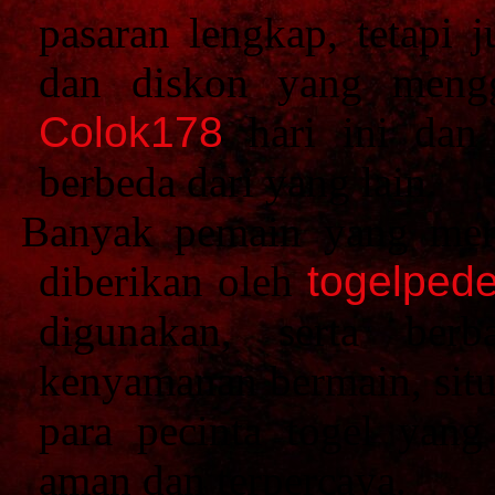
pasaran lengkap, tetapi
dan diskon yang mengg
Colok178
hari ini dan 
berbeda dari yang lain.
Banyak pemain yang mer
diberikan oleh
togelpede
digunakan, serta ber
kenyamanan bermain, situ
para pecinta togel yan
aman dan terpercaya.