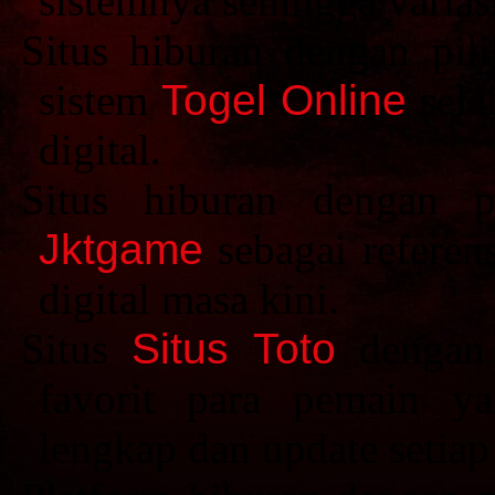
sistemnya sehingga varias
Situs hiburan dengan pili
sistem
Togel Online
sela
digital.
Situs hiburan dengan p
Jktgame
sebagai referen
digital masa kini.
Situs
Situs Toto
dengan p
favorit para pemain y
lengkap dan update setiap 