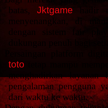
batas,
Jktgame
hadir 
menyenangkan, di mana
dengan sistem fair play,
dukungan penuh bagi seti
Persaingan platform digi
toto
tetap mampu memper
menghadirkan layanan be
pengalaman pengguna ya
dari waktu ke waktu.
Dengan dukungan teknolo