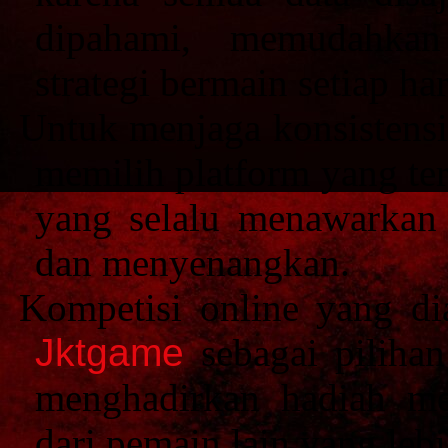
dipahami, memudahka
strategi bermain setiap har
Untuk menjaga konsistensi
memilih platform yang ter
yang selalu menawarkan
dan menyenangkan.
Kompetisi online yang di
Jktgame
sebagai pilihan
menghadirkan hadiah men
dari pemain lain yang leb