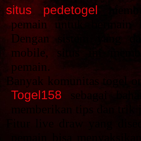
situs pedetogel
member
pemain untuk bermain 
Dengan sistem yang dap
mobile, situs ini mem
pemain.
Banyak komunitas togel on
Togel158
sebagai bahan
memberikan tips dan trik
Fitur live draw yang dis
pemain bisa menyaksikan