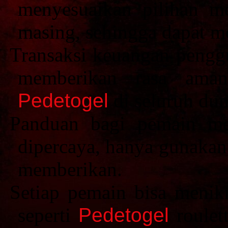
menyesuaikan pilihan m
masing, sehingga dapat m
Transaksi keuangan penggu
memberikan rasa ama
Pedetogel
di seluruh dun
Panduan bagi pemain me
dipercaya, hanya gunaka
memberikan.
Setiap pemain bisa menik
seperti
Pedetogel
roulett