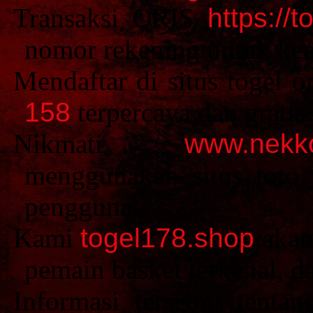
Transaksi QRIS
https://t
nomor rekening untuk kea
Mendaftar di situs togel
158
terpercaya dan gratis.
Nikmati
www.nekko
menggunakan situs toto 
pengguna.
Kami
togel178.shop
akan
pemain basket terkenal, d
Informasi tersebut tentan