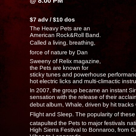
@ 8:00 PM
$7 adv / $10 dos
The Heavy Pets are an
American Rock&Roll Band.
Called a living, breathing,
force of nature by Dan
Sweeny of Relix magazine,
the Pets are known for
sticky tunes and powerhouse performanc
hot electric licks and multi-climactic inst
In 2007, the group became an instant Sir
sensation with the release of their accla
debut album, Whale, driven by hit tracks 
Flight and Sleep. The popularity of thes
catapulted the Pets to major festivals na
High Sierra Festival to Bonnaroo, from G