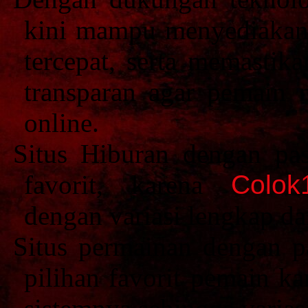
kini mampu menyediakan 
tercepat, serta memastik
transparan agar pemain 
online.
Situs Hiburan dengan pas
favorit, karena
Colok
dengan variasi lengkap da
Situs permainan dengan pa
pilihan favorit pemain k