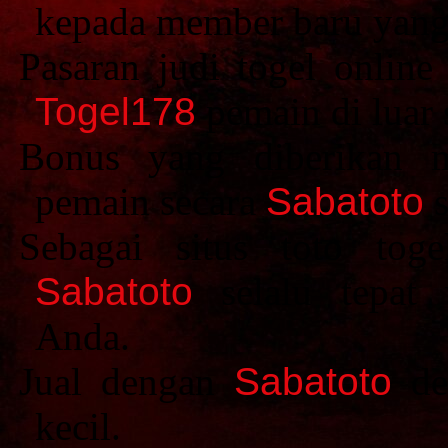
kepada member baru yan
Pasaran judi togel online
Togel178
pemain di luar 
Bonus yang diberikan 
pemain secara
Sabatoto
s
Sebagai situs toto tog
Sabatoto
selalu tepat
Anda.
Jual dengan
Sabatoto
des
kecil.