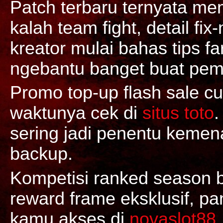
Patch terbaru ternyata mem
kalah team fight, detail fix
kreator mulai bahas tips fa
ngebantu banget buat pem
Promo top-up flash sale c
waktunya cek di
situs toto
.
sering jadi penentu kemen
backup.
Kompetisi ranked season 
reward frame eksklusif, pa
kamu akses di
novaslot88