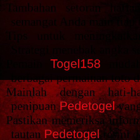
Tambahan setoran hari
semangat Anda main tiap h
Tips untuk meningkat
Strategi menebak angka se
Pemain
Togel158
mudah 
berbagai permainan toto d
Mainlah dengan hati-h
penipuan
Pedetogel
yang
Pastikan memeriksa inform
tautan
Pedetogel
resmi d