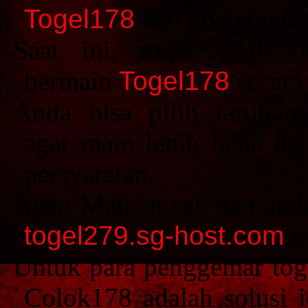
Togel178
dan no keluara
Saat ini, togel telah 
bermain
Togel178
secara 
Anda bisa pilih taruhan
agar main lebih lama da
persyaratan.
Agen Mainan sah dan and
togel279.sg-host.com
te
Untuk para penggemar toge
Colok178 adalah solusi 